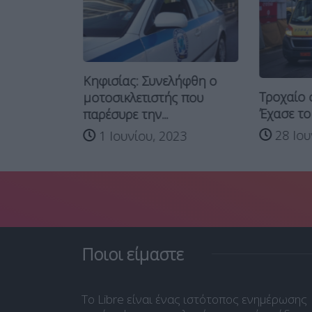
 στην
Κηφισίας: Συνελήφθη ο
Τροχαίο 
μοτοσικλετιστής που
, 2020
Έχασε το 
παρέσυρε την...
28 Ιου
1 Ιουνίου, 2023
Ποιοι είμαστε
Το Libre είναι ένας ιστότοπος ενημέρωσης