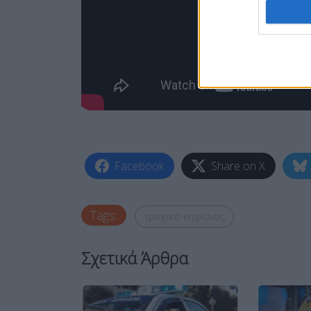
Facebook
Share on X
Tags:
τροχαιο κηφισιας
Σχετικά Άρθρα