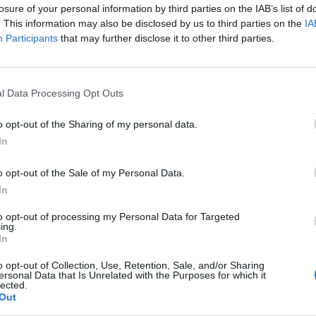
losure of your personal information by third parties on the IAB’s list of
δο της Εθνικής Οδού, χωρίς ωστόσο σοβαρά
. This information may also be disclosed by us to third parties on the
IA
Participants
that may further disclose it to other third parties.
ηση παρατηρείται και στους δρόμους γύρω από
l Data Processing Opt Outs
o opt-out of the Sharing of my personal data.
In
o opt-out of the Sale of my Personal Data.
In
to opt-out of processing my Personal Data for Targeted
ing.
In
o opt-out of Collection, Use, Retention, Sale, and/or Sharing
ersonal Data that Is Unrelated with the Purposes for which it
lected.
Out