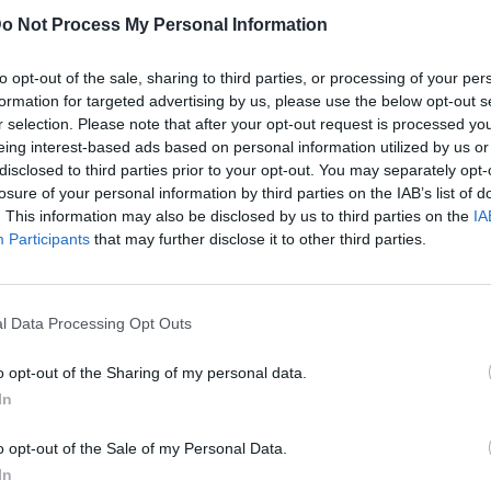
o Not Process My Personal Information
to opt-out of the sale, sharing to third parties, or processing of your per
formation for targeted advertising by us, please use the below opt-out s
r selection. Please note that after your opt-out request is processed y
eing interest-based ads based on personal information utilized by us or
disclosed to third parties prior to your opt-out. You may separately opt-
losure of your personal information by third parties on the IAB’s list of
. This information may also be disclosed by us to third parties on the
IA
Bluesky
Email
Copy Link
Participants
that may further disclose it to other third parties.
νής, ο οποίος παρέσυρε την 3χρονη
l Data Processing Opt Outs
νόδευε το πρωί της Πέμπτης, 1η
ς, προχώρησε η αστυνομία. Ο οδηγός
o opt-out of the Sharing of my personal data.
In
ισαγγελέα.
o opt-out of the Sale of my Personal Data.
η συνοδό του τη Λεωφόρο Κηφισίας έχει
In