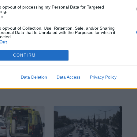
εται διασωληνωμένο σε εξαιρετικά κρίσιμη
to opt-out of processing my Personal Data for Targeted
ing.
αίδων», ενώ η 70χρονη έχει μεταφερθεί στον
In
o opt-out of Collection, Use, Retention, Sale, and/or Sharing
ersonal Data that Is Unrelated with the Purposes for which it
lected.
Out
Bluesky
Email
Copy Link
CONFIRM
Data Deletion
Data Access
Privacy Policy