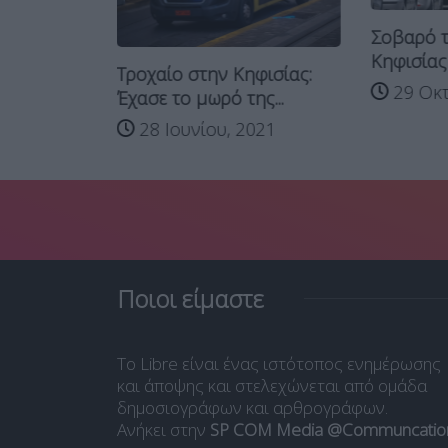
Σοβαρό τ
Κηφισίας
Τροχαίο στην Κηφισίας:
 στην
29 Οκτ
Έχασε το μωρό της...
28 Ιουνίου, 2021
 2023
Ποιοι είμαστε
Το Libre είναι ένας ιστότοπος ενημέρωσης
και άποψης και στελεχώνεται από ομάδα
δημοσιογράφων και αρθρογράφων.
Ανήκει στην
SP COM Media @Communcatio