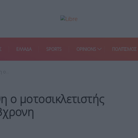
Σ
ΕΛΛΑΔΑ
SPORTS
OPINIONS
ΠΟΛΙΤΙΣΜΟΣ
η ο…
η ο μοτοσικλετιστής
3χρονη