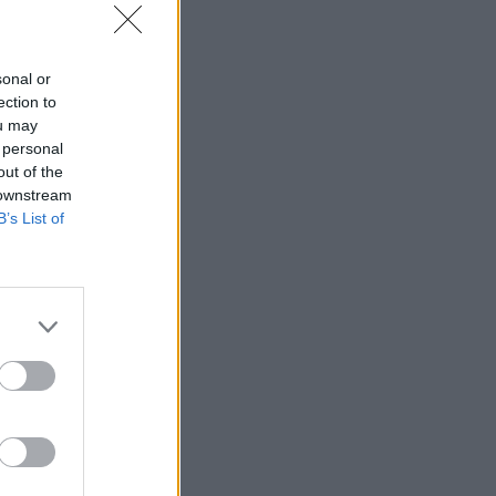
sonal or
ection to
ou may
 personal
out of the
 downstream
B’s List of