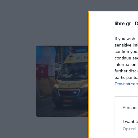
libre.gr -
D
If you wish 
sensitive in
confirm you
continue se
information 
further disc
participants
Downstream 
Persona
I want t
Opted 