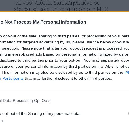
και νοσηλεύεται διασωληνωμένο σε
εξαιρετικά κρίσιμη κατάσταση στη ΜΕΘ
[…]
o Not Process My Personal Information
ΠΕΡΙΣΣΌΤΕΡΑ ...
to opt-out of the sale, sharing to third parties, or processing of your per
formation for targeted advertising by us, please use the below opt-out s
ΕΛΛΆΔΑ
r selection. Please note that after your opt-out request is processed y
Τροχαίο στην Κηφισίας: Έχασε
eing interest-based ads based on personal information utilized by us or
disclosed to third parties prior to your opt-out. You may separately opt-
το μωρό της η 27χρονη έγκυος
losure of your personal information by third parties on the IAB’s list of
. This information may also be disclosed by us to third parties on the
IA
Participants
that may further disclose it to other third parties.
Η Συντακτική ομάδα του Libre
l Data Processing Opt Outs
28 Ιουνίου, 2021
Μάχη δίνει για να κρατηθεί στη ζωή η
o opt-out of the Sharing of my personal data.
27χρονη, το όχημα της οποίας ενεπλάκη
In
σε τροχαίο στη λεωφόρο Κηφισίας, το