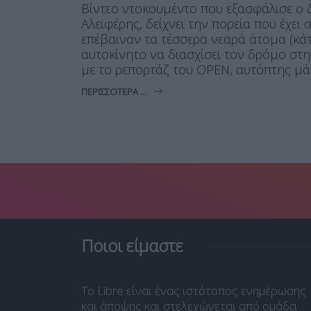
Βίντεο ντοκουμέντο που εξασφάλισε ο
Αλειφέρης, δείχνει την πορεία που έχει
επέβαιναν τα τέσσερα νεαρά άτομα (κάτω
αυτοκίνητο να διασχίσει τον δρόμο στ
με το ρεπορτάζ του OPEN, αυτόπτης μάρ
ΠΕΡΙΣΣΌΤΕΡΑ ...
Ποιοι είμαστε
Το Libre είναι ένας ιστότοπος ενημέρωσης
και άποψης και στελεχώνεται από ομάδα