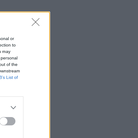
sonal or
ection to
ou may
 personal
out of the
 downstream
B’s List of