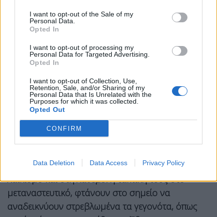
Θεωρώ ότι μας χωρίζει μεγάλη απόσταση και από
I want to opt-out of the Sale of my
Personal Data.
τον
ΣΥΡΙΖΑ
.
Ο κόσμος
του ΠΑΣΟΚ δεν ξεχνά ότι
Opted In
στα χρόνια των
ΣΥΡΙΖΑ – ΑΝΕΛ,
λεηλατηθήκαμε,
I want to opt-out of processing my
προπηλακιστήκαμε, επιδιώχθηκε να κλείσουν
Personal Data for Targeted Advertising.
Opted In
κανάλια και εφημερίδες, κυνηγήθηκαν από το
δικαστικό παρακράτος στελέχη μας, κ.α.
I want to opt-out of Collection, Use,
Retention, Sale, and/or Sharing of my
Personal Data that Is Unrelated with the
Βλέπουν να υπερασπίζονται ακόμη στο
ΣΥΡΙΖΑ
το
Purposes for which it was collected.
ψευτοδημοψήφισμα, να παριστάνουν ότι ξεχνούν
Opted Out
το τρίτο μνημόνιο, να υπόσχονται ότι «η δεύτερη
CONFIRM
φορά θα είναι αλλιώς». Και προβάλουν την βαθιά
αντιδημοκρατική θεωρία του ελέγχου των αρμών
Data Deletion
Data Access
Privacy Policy
της εξουσίας.
Απέναντι σ’ αυτά και απέναντι στον
λαϊκισμό και στη λαθεμένη τακτική τους στο
μεταναστευτικό, φτάνουν στο σημείο να
αναδεικνύουν στρεβλωμένα τα γεγονότα, όπως