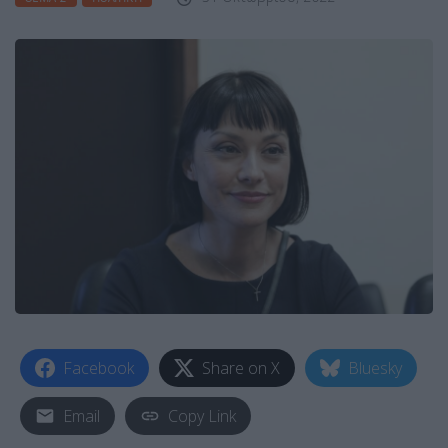
Facebook
Share on X
Bluesky
Email
Copy Link