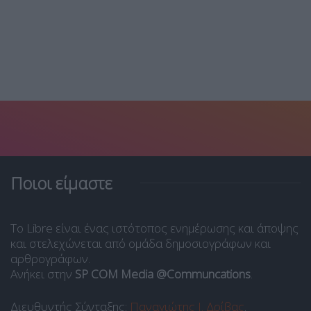
Ποιοι είμαστε
Το Libre είναι ένας ιστότοπος ενημέρωσης και άποψης
και στελεχώνεται από ομάδα δημοσιογράφων και
αρθρογράφων.
Ανήκει στην
SP COM Media @Communcations
.
Διευθυντής Σύνταξης:
Παναγιώτης Ι. Δρίβας
.