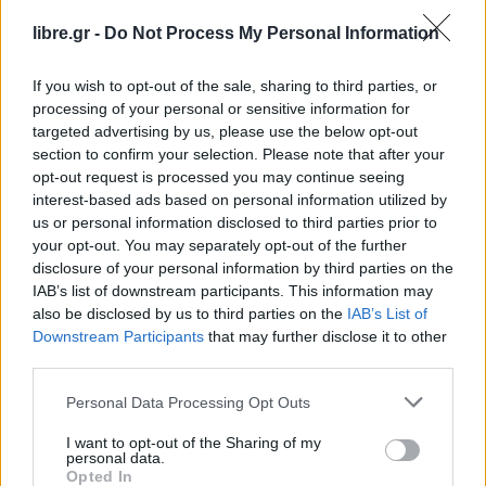
Δεν πρόκειται και δεν πρέπει να ξαναζήσουμε
libre.gr -
Do Not Process My Personal Information
αντίστοιχα φαινόμενα. Είμαστε εδώ όλοι για
να κάνουμε δυνατό το
ΠΑΣΟΚ
,
If you wish to opt-out of the sale, sharing to third parties, or
πρωταγωνιστή και πάλι των πολιτικών
processing of your personal or sensitive information for
εξελίξεων.
targeted advertising by us, please use the below opt-out
section to confirm your selection. Please note that after your
Δεν κατανοώ για ποια προβλήματα μιλάτε. Η Ν.Δ
opt-out request is processed you may continue seeing
interest-based ads based on personal information utilized by
χρεώνεται όλες τις αποτυχίες αυτής της περιόδου
us or personal information disclosed to third parties prior to
παρά τον πακτωλό χρημάτων που έχουν
your opt-out. You may separately opt-out of the further
δαπανηθεί και ταυτόχρονα διακηρύσσει, ότι θέλει
disclosure of your personal information by third parties on the
IAB’s list of downstream participants. This information may
μόνο την αυτοδυναμία και γι’ αυτό φαίνεται
also be disclosed by us to third parties on the
IAB’s List of
διατεθειμένη να πάει και σε δεύτερες και σε τρίτες
Downstream Participants
that may further disclose it to other
εκλογές. Επομένως, η Ν.Δ. και όχι το ΠΑΣΟΚ θα
third parties.
χρεωθεί το κόστος των επιλογών της.
Personal Data Processing Opt Outs
-Και οι πιθανότητες συνεργασίας με τον ΣΥΡΙΖΑ,
I want to opt-out of the Sharing of my
personal data.
ποιες είναι;
Opted In