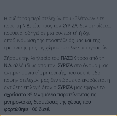
Η συζήτηση περί στελεχών που «βλέπουν» είτε
προς τη
Ν.Δ.,
είτε προς τον
ΣΥΡΙΖΑ
, δεν στηρίζεται
πουθενά, οδηγεί σε μια συνειδητή ή όχι
αποδυνάμωση της προσπάθειάς μας και της
εμφάνισης μας ως χώρου εύκολων μεταγραφών.
Ζήσαμε την λεηλασία του
ΠΑΣΟΚ
τόσο από τη
Ν.Δ.
αλλά ιδίως από τον
ΣΥΡΙΖΑ
στο όνομα μιας
αντιμνημονιακής ρητορικής, που σε επίπεδο
πρώην στελεχών μας δεν είδαμε να εκφράζεται η
αντίθετη επιλογή όταν ο
ΣΥΡΙΖΑ
μας έφερνε το
ο
αχρείαστο 3
Μνημόνιο παρατείνοντας τις
μνημονιακές δεσμεύσεις της χώρας που
φορτώθηκε 100 δισ.€.