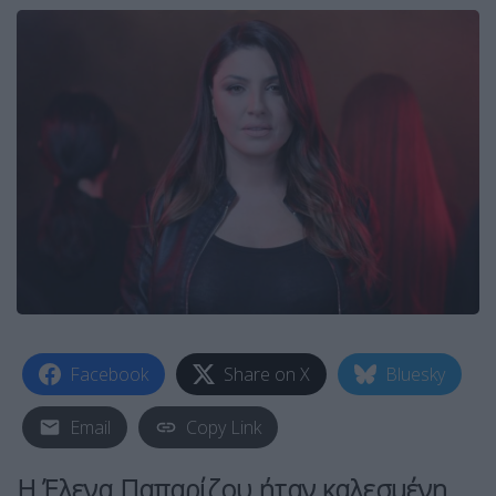
Facebook
Share on X
Bluesky
Email
Copy Link
H Έλενα Παπαρίζου ήταν καλεσμένη