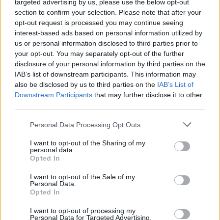
targeted advertising by us, please use the below opt-out
ημέρα. Στεναχωριέμαι απίστευτα. Γνωρίζω ότι
section to confirm your selection. Please note that after your
συμβαίνουν σεξουαλικές παρενοχλήσεις
opt-out request is processed you may continue seeing
παντού. Στεναχωριέμαι αφάνταστα. Δεν
interest-based ads based on personal information utilized by
us or personal information disclosed to third parties prior to
μπορώ να φανταστώ πως είναι αυτό το
your opt-out. You may separately opt-out of the further
πράγμα, δεν μου έχει συμβεί» επισήμανε.
disclosure of your personal information by third parties on the
IAB’s list of downstream participants. This information may
«Ξεκίνησα από 17 χρονών και έχω μεγαλώσει σε
also be disclosed by us to third parties on the
IAB’s List of
ένα πολύ ανδροκρατούμενο επάγγελμα» τόνισε.
Downstream Participants
that may further disclose it to other
third parties.
«Πάντα ένιωθα από όλους τους άνδρες δίπλα μου
ότι με προστατεύουν. Όταν πήγαινα στην έκτη
Personal Data Processing Opt Outs
δημοτικού τη συμμαθήτριά μου, την κολλητή μου
I want to opt-out of the Sharing of my
που ήταν 13 χρονών τη βίασε ένας άνθρωπος και
personal data.
Opted In
είχε αλλάξει η ζωή της» είπε.
I want to opt-out of the Sale of my
Personal Data.
Opted In
I want to opt-out of processing my
Personal Data for Targeted Advertising.