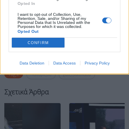
Opted In
I want to opt-out of Collection, Use,
Retention, Sale, and/or Sharing of my
Personal Data that Is Unrelated with the
Purposes for which it was collected.
Opted Out
Facebook
Share on X
Bluesky
CONFIRM
Email
Copy Link
Data Deletion
Data Access
Privacy Policy
Tags:
Παπαρίζου
χατζηνικολάου
Σχετικά Άρθρα