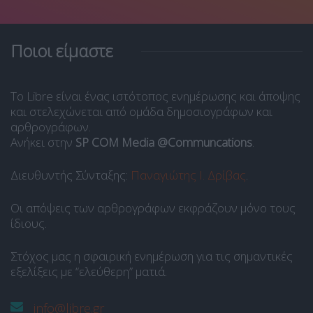
Ποιοι είμαστε
Το Libre είναι ένας ιστότοπος ενημέρωσης και άποψης
και στελεχώνεται από ομάδα δημοσιογράφων και
αρθρογράφων.
Ανήκει στην
SP COM Media @Communcations
.
Διευθυντής Σύνταξης:
Παναγιώτης Ι. Δρίβας
.
Οι απόψεις των αρθρογράφων εκφράζουν μόνο τους
ίδιους.
Στόχος μας η σφαιρική ενημέρωση για τις σημαντικές
εξελίξεις με “ελεύθερη” ματιά.
info@libre.gr