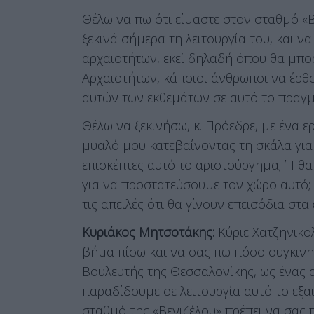
Θέλω να πω ότι είμαστε στον σταθμό «
ξεκινά σήμερα τη λειτουργία του, και ν
αρχαιοτήτων, εκεί δηλαδή όπου θα μπο
Αρχαιοτήτων, κάποιοι άνθρωποι να έρθ
αυτών των εκθεμάτων σε αυτό το πραγμ
Θέλω να ξεκινήσω, κ. Πρόεδρε, με ένα ε
μυαλό μου κατεβαίνοντας τη σκάλα για
επισκέπτες αυτό το αριστούργημα; Ή θ
για να προστατεύσουμε τον χώρο αυτό; Κ
τις απειλές ότι θα γίνουν επεισόδια στα
Κυριάκος Μητσοτάκης:
Κύριε Χατζηνικο
βήμα πίσω και να σας πω πόσο συγκιν
Βουλευτής της Θεσσαλονίκης, ως ένας α
παραδίδουμε σε λειτουργία αυτό το εξαι
σταθμό της «Βενιζέλου» πρέπει να σας