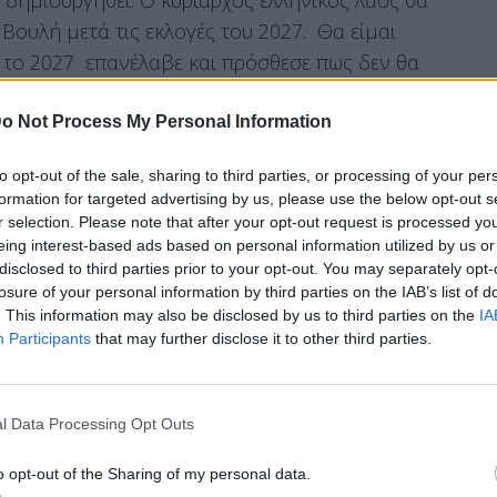
ουλή μετά τις εκλογές του 2027. Θα είμαι
 το 2027 επανέλαβε και πρόσθεσε πως δεν θα
ι την αυτοδυναμία και γι αυτό θα αποφασίσει ο
o Not Process My Personal Information
to opt-out of the sale, sharing to third parties, or processing of your per
formation for targeted advertising by us, please use the below opt-out s
r selection. Please note that after your opt-out request is processed y
δρου της Δημοκρατίας και απαντώντας σε
eing interest-based ads based on personal information utilized by us or
ιμος να κάνει μία τέτοια συζήτηση κατ’ ιδίαν με
disclosed to third parties prior to your opt-out. You may separately opt-
λήξει ακόμη στην πρόταση, δηλώνοντας για
losure of your personal information by third parties on the IAB’s list of
. This information may also be disclosed by us to third parties on the
IA
Participants
that may further disclose it to other third parties.
ισε ότι η συζήτηση για την επιστροφή των
και εάν τελικά επιστραφούν θα είναι δικαίωση.
l Data Processing Opt Outs
o opt-out of the Sharing of my personal data.