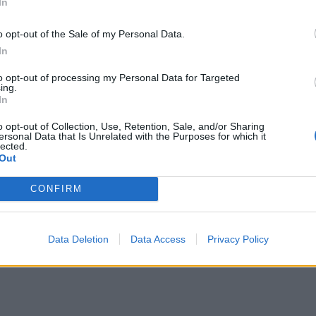
χουμε μεγαλη μία μεγάλη διαφορά που αφορά
In
. Η Τουρκία επιμένει να βάζει και πολλά άλλα
o opt-out of the Sale of my Personal Data.
 να συζητάμε και για άλλα ζητήματα. Είμαστε
In
υτό δεν αμφισβειτείται από κενέναν».
to opt-out of processing my Personal Data for Targeted
τις δηλώσεις του πρώην πρωθυπουργού και
ing.
In
ότι είναι ενοχλητικό και προσβλητικό να
υ ίδιου όσο και του υπουργού Άμυνας.
o opt-out of Collection, Use, Retention, Sale, and/or Sharing
ersonal Data that Is Unrelated with the Purposes for which it
lected.
Out
CONFIRM
πε ότι οι σχέσεις με την Αλβανία έχουν περάσει
ναι εκλεγμένος ευρωβουλευτής.
Data Deletion
Data Access
Privacy Policy