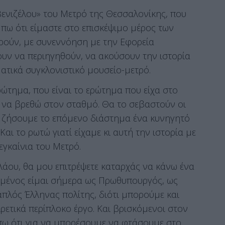
Βενιζέλου» του Μετρό της Θεσσαλονίκης, που
α πω ότι είμαστε στο επισκέψιμο μέρος των
ρούν, με συνεννόηση με την Εφορεία
ουν να περιηγηθούν, να ακούσουν την ιστορία
ατικά συγκλονιστικό μουσείο-μετρό.
ρώτημα, που είναι το ερώτημα που είχα στο
 να βρεθώ στον σταθμό. Θα το σεβαστούν οι
α ζήσουμε το επόμενο διάστημα ένα κυνηγητό
αι το ρωτώ γιατί είχαμε κι αυτή την ιστορία με
 εγκαίνια του Μετρό.
λάου, θα μου επιτρέψετε καταρχάς να κάνω ένα
ημένος είμαι σήμερα ως Πρωθυπουργός, ως
πλός Έλληνας πολίτης, διότι μπορούμε και
ρετικά περίπλοκο έργο. Και βρισκόμενοι στον
 πω ότι για να μπορέσουμε να φτάσουμε στο