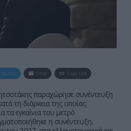
Bluesky
Email
Copy Link
ητσοτάκης παραχώρησε συνέντευξη
κατά τη διάρκεια της οποίας
α τα εγκαίνια του μετρό
γματοποιήθηκε η συνέντευξη.
ς του 2027, στα ελληνοτουρκικά και