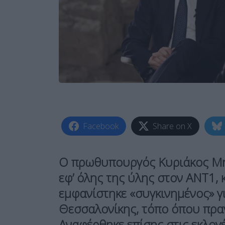
Facebook
Share on X
Ο πρωθυπουργός Κυριάκος Μ
εφ’ όλης της ύλης στον ΑΝΤ1, 
εμφανίστηκε «συγκινημένος» γι
Θεσσαλονίκης, τόπο όπου πρα
Αναφέρθηκε επίσης στις εκλογέ