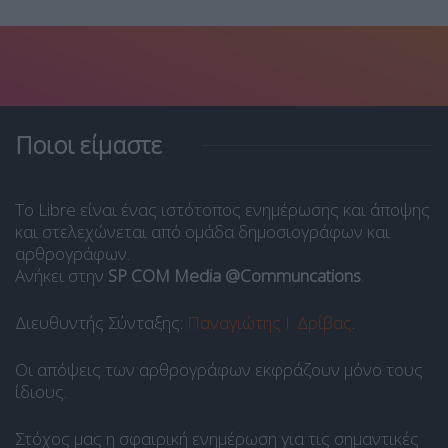
Ποιοι είμαστε
Το Libre είναι ένας ιστότοπος ενημέρωσης και άποψης
και στελεχώνεται από ομάδα δημοσιογράφων και
αρθρογράφων.
Ανήκει στην
SP COM Media @Communcations
.
Διευθυντής Σύνταξης:
Παναγιώτης Ι. Δρίβας
.
Οι απόψεις των αρθρογράφων εκφράζουν μόνο τους
ίδιους.
Στόχος μας η σφαιρική ενημέρωση για τις σημαντικές