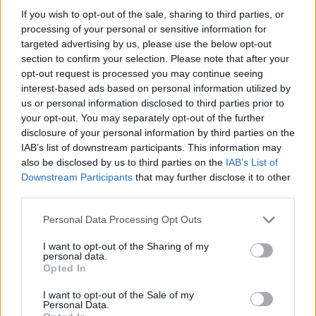
παγίδευσαν λέγοντάς του ότι τον μετέφεραν εκεί
If you wish to opt-out of the sale, sharing to third parties, or
για απλές εξετάσεις και διαμαρτυρόταν έντονα
processing of your personal or sensitive information for
που τον έβγαλαν άδικα -όπως έλεγε- από το σπίτι
targeted advertising by us, please use the below opt-out
section to confirm your selection. Please note that after your
όπου έμενε τόσα χρόνια για να… πεθάνει μόνος
opt-out request is processed you may continue seeing
και έρημος σε ένα δωμάτιο οίκου ευγηρίας.
interest-based ads based on personal information utilized by
us or personal information disclosed to third parties prior to
Facebook
Share on X
Bluesky
your opt-out. You may separately opt-out of the further
disclosure of your personal information by third parties on the
IAB’s list of downstream participants. This information may
Email
Copy Link
also be disclosed by us to third parties on the
IAB’s List of
Downstream Participants
that may further disclose it to other
Tags:
third parties.
αδελφος
ΑΝΔΡΕΑΣ
Personal Data Processing Opt Outs
γεωργιος παπανδρεου
θανατος
I want to opt-out of the Sharing of my
personal data.
Σχετικά Άρθρα
Opted In
I want to opt-out of the Sale of my
Personal Data.