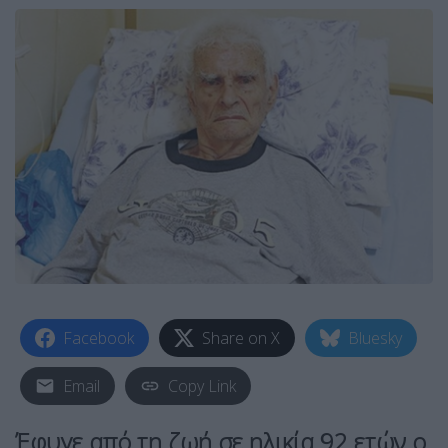
Facebook
Share on X
Bluesky
Email
Copy Link
Έφυγε από τη ζωή σε ηλικία 92 ετών ο