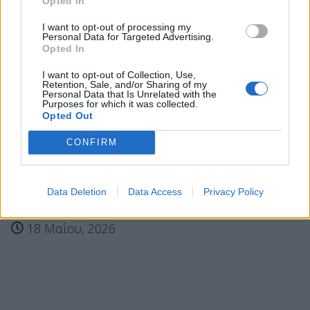
Opted In
I want to opt-out of processing my
Personal Data for Targeted Advertising.
Opted In
I want to opt-out of Collection, Use,
Retention, Sale, and/or Sharing of my
Personal Data that Is Unrelated with the
Purposes for which it was collected.
Opted Out
CONFIRM
Ηλιούπολη: Αίτημα του δήμου για μοριοδότηση
Data Deletion
Data Access
Privacy Policy
των...
18 Μαΐου, 2026