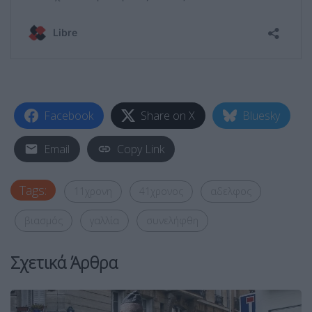
Facebook
Share on X
Bluesky
Email
Copy Link
Tags:
11χρονη
41χρονος
αδελφος
βιασμός
γαλλία
συνελήφθη
Σχετικά Άρθρα