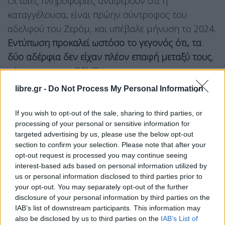
Οι ίδιες πληροφορίες αναφέρουν ότι η
καταγγέλουσα, είναι πρώην σύντροφος του
αδελφού του Ζερόμ, και υπέβαλε μήνυση το 2024.
Εντύπωση προκαλεί ωστόσο το γεγονός ότι, τα
δύο αδέρφια δεν είχαν πλέον επαφή μεταξύ τους
,
σύμφωνα με το BFMTV.
Το κατηγορητήριο για τον Ζερόμ
libre.gr -
Do Not Process My Personal Information
Την ίδια στιγμή,
ο ίδιος ο 41χρονος Ζερόμ
If you wish to opt-out of the sale, sharing to third parties, or
processing of your personal or sensitive information for
αντιμετωπίζει εννέα νομικές διώξεις για την
targeted advertising by us, please use the below opt-out
υπόθεση της Λιάνα
. Συνελήφθη το Σάββατο το
section to confirm your selection. Please note that after your
πρωί και τέθηκε υπό κράτηση, για «απαγωγή και
opt-out request is processed you may continue seeing
interest-based ads based on personal information utilized by
παράνομη κράτηση».
us or personal information disclosed to third parties prior to
your opt-out. You may separately opt-out of the further
Δεν έκανε καμία κατάθεση στον ανακριτή που
disclosure of your personal information by third parties on the
ήταν υπεύθυνος για την υπόθεση, ούτε απάντησε
IAB’s list of downstream participants. This information may
also be disclosed by us to third parties on the
IAB’s List of
σε καμία ερώτηση.
Μόλις έξι ημέρες μετά την