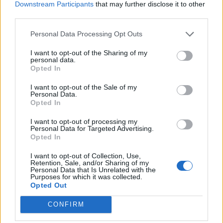
Downstream Participants
that may further disclose it to other
εξαφάνιση της Λιάνα βρέθηκε το σώμα της
third parties.
έφηβης στο Puycasquier
, περίπου δεκαπέντε
Personal Data Processing Opt Outs
χιλιόμετρα από το Fleurance, σε ένα
εγκαταλελειμμένο σιλό σιτηρών.
I want to opt-out of the Sharing of my
personal data.
Opted In
Πριν όμως από τον θάνατο της μαθήτριας, ο
Ζερόμ Μπαρελλά αποτέλεσε αντικείμενο εννέα
I want to opt-out of the Sale of my
Personal Data.
νομικών διαδικασιών, συμπεριλαμβανομένων
έξι
Opted In
καταγγελιών για βιασμό και σεξουαλική επίθεση
I want to opt-out of processing my
ανηλίκων που απορρίφθηκαν ή για τις οποίες δεν
Personal Data for Targeted Advertising.
Opted In
ανακρίθηκε
, δύο εκθέσεων και μιας πειθαρχικής
κύρωσης. Η αποκάλυψη αυτών των προηγούμενων
I want to opt-out of Collection, Use,
Retention, Sale, and/or Sharing of my
καταγγελιών πυροδότησε εθνική διαμάχη για τις
Personal Data that Is Unrelated with the
Purposes for which it was collected.
ελλείψεις του δικαστικού συστήματος.
Opted Out
CONFIRM