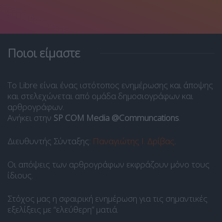
Ποιοι είμαστε
Το Libre είναι ένας ιστότοπος ενημέρωσης και άποψης
και στελεχώνεται από ομάδα δημοσιογράφων και
αρθρογράφων.
Ανήκει στην
SP COM Media @Communcations
.
Διευθυντής Σύνταξης:
Παναγιώτης Ι. Δρίβας
.
Οι απόψεις των αρθρογράφων εκφράζουν μόνο τους
ίδιους.
Στόχος μας η σφαιρική ενημέρωση για τις σημαντικές
εξελίξεις με “ελεύθερη” ματιά.