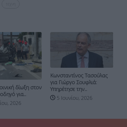
τεχνη
Κωνσταντίνος Τασούλας
Συ
για Γιώργο Σουφλιά:
οινική δίωξη στον
γι
Υπηρέτησε την...
δηγό για...
5 Ιουνίου, 2026
ου, 2026