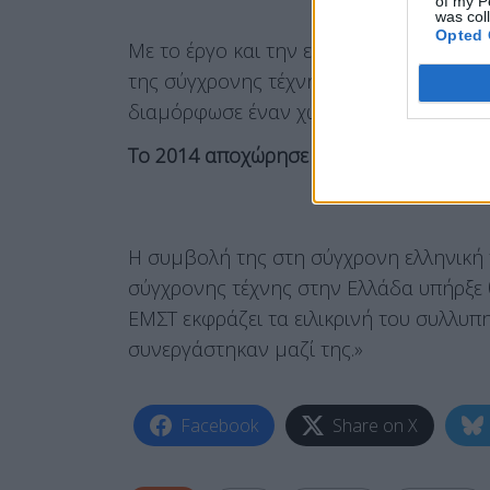
of my P
was col
Opted 
Με το έργο και την επιμονή της, έθεσε 
της σύγχρονης τέχνης στη χώρα. Στήριξε
διαμόρφωσε έναν χώρο ανοιχτό στον πε
Το 2014 αποχώρησε από τη διεύθυνση 
Η συμβολή της στη σύγχρονη ελληνική 
σύγχρονης τέχνης στην Ελλάδα υπήρξε 
ΕΜΣΤ εκφράζει τα ειλικρινή του συλλυπη
συνεργάστηκαν μαζί της.»
Facebook
Share on X