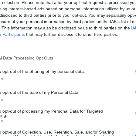
r selection. Please note that after your opt-out request is processed y
eing interest-based ads based on personal information utilized by us or
disclosed to third parties prior to your opt-out. You may separately opt-
losure of your personal information by third parties on the IAB’s list of
ν Άννα Καφέτση, ιστορικό τέχνης και
. This information may also be disclosed by us to third parties on the
IA
ντρια του μουσείου.
Participants
that may further disclose it to other third parties.
προσωπικότητα πίσω από τη δημιουργία του
l Data Processing Opt Outs
o opt-out of the Sharing of my personal data.
In
το οργάνωσε από το μηδέν, χτίζοντας βήμα-
η θεσμική του ταυτότητα.
o opt-out of the Sale of my Personal Data.
In
εθνικός θεσμός σύγχρονης τέχνης στην Ελλάδα,
to opt-out of processing my Personal Data for Targeted
σή του, με αδιάκοπη πίστη στην ανάγκη
ing.
In
o opt-out of Collection, Use, Retention, Sale, and/or Sharing