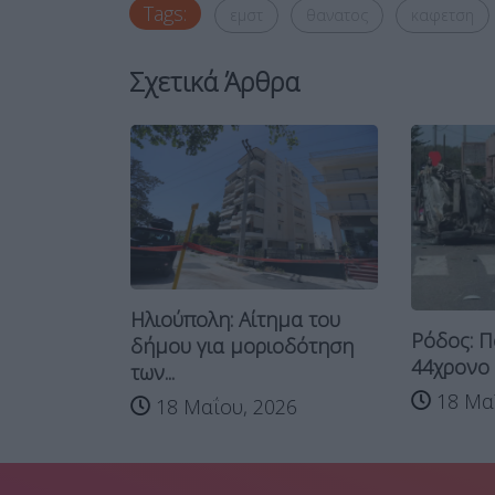
Tags:
εμστ
θανατος
καφετση
Σχετικά Άρθρα
Ηλιούπολη: Αίτημα του
Μια ζωή
Ρόδος: Π
δήμου για μοριοδότηση
 τέχνη...
44χρονο ο
των...
26
18 Μαΐ
18 Μαΐου, 2026