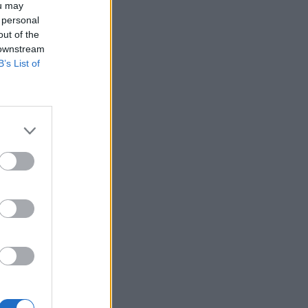
ou may
 personal
out of the
 downstream
B’s List of