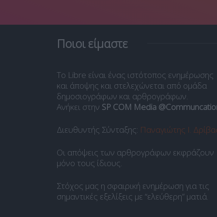
Ποιοι είμαστε
Το Libre είναι ένας ιστότοπος ενημέρωσης
και άποψης και στελεχώνεται από ομάδα
δημοσιογράφων και αρθρογράφων.
Ανήκει στην
SP COM Media @Communcatio
Διευθυντής Σύνταξης:
Παναγιώτης Ι. Δρίβα
Οι απόψεις των αρθρογράφων εκφράζουν
μόνο τους ίδιους.
Στόχος μας η σφαιρική ενημέρωση για τις
σημαντικές εξελίξεις με “ελεύθερη” ματιά.