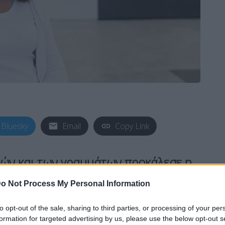
Bluesky
Email
Copy Link
νών και των γραμμάτων προκάλεσε η
 Καφέτση.
o Not Process My Personal Information
αποχαιρετά την Άννα Καφέτση με την παρακάτω
to opt-out of the sale, sharing to third parties, or processing of your per
formation for targeted advertising by us, please use the below opt-out s