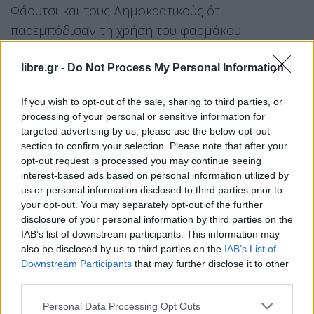
Φάουτσι και τους Δημοκρατικούς ότι
παρεμπόδισαν τη χρήση του φαρμάκου
υδροξυχλωροκίνη για τη θεραπεία της Covid-19.
Στην ανάρτηση υπήρχε και ένας σύνδεσμος προς
libre.gr -
Do Not Process My Personal Information
ένα βίντεο μιας ομάδας που αμφισβητεί κατά
If you wish to opt-out of the sale, sharing to third parties, or
πόσο είναι αναγκαία η χρήση μάσκας.
processing of your personal or sensitive information for
targeted advertising by us, please use the below opt-out
Ένας εκπρόσωπος του Twitter επιβεβαίωσε ότι
section to confirm your selection. Please note that after your
αυτές οι αναρτήσεις παραβιάζουν την πολιτική
opt-out request is processed you may continue seeing
της πλατφόρμας και για αυτό διαγράφτηκαν.
interest-based ads based on personal information utilized by
us or personal information disclosed to third parties prior to
Σύμφωνα με το CNN, στο βίντεο αναφέρεται
your opt-out. You may separately opt-out of the further
ψευδώς ότι η υδροξυχλωροκίνη είναι η «θεραπεία»
disclosure of your personal information by third parties on the
της Covid-19. Σήμερα, έγινε γνωστό ότι η
IAB’s list of downstream participants. This information may
also be disclosed by us to third parties on the
IAB’s List of
πλατφόρμα περιόρισε την πρόσβαση και στον
Downstream Participants
that may further disclose it to other
λογαριασμό του Ντόναλντ Τραμπ Τζούνιορ, του
third parties.
μεγαλύτερου γιου του προέδρου, για 12 ώρες,
Personal Data Processing Opt Outs
αφού ανήρτησε το ίδιο βίντεο.