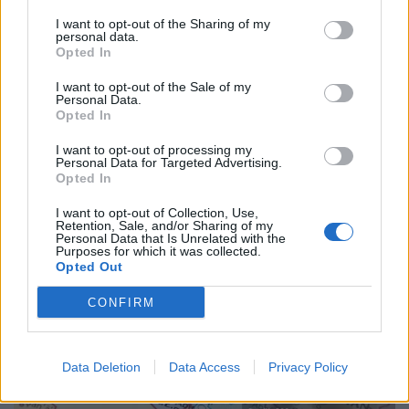
I want to opt-out of the Sharing of my
personal data.
Facebook
Share on X
Bluesky
Opted In
Email
Copy Link
I want to opt-out of the Sale of my
Personal Data.
Opted In
Tags:
ΑΝΤΟΝΙ ΦΑΟΥΤΣΙ
ΝΤΟΝΑΛΝΤ ΤΡΑΜΠ
I want to opt-out of processing my
Personal Data for Targeted Advertising.
Opted In
Σχετικά Άρθρα
I want to opt-out of Collection, Use,
Retention, Sale, and/or Sharing of my
Personal Data that Is Unrelated with the
Purposes for which it was collected.
Opted Out
CONFIRM
Data Deletion
Data Access
Privacy Policy