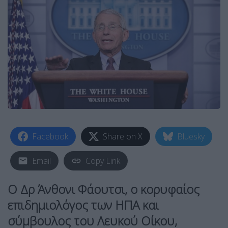
Facebook
Share on X
Bluesky
Email
Copy Link
Ο Δρ Άνθονι Φάουτσι, ο κορυφαίος
επιδημιολόγος των ΗΠΑ και
σύμβουλος του Λευκού Οίκου,