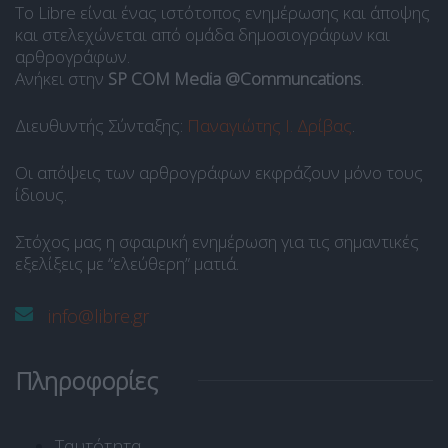
Το Libre είναι ένας ιστότοπος ενημέρωσης και άποψης
και στελεχώνεται από ομάδα δημοσιογράφων και
αρθρογράφων.
Ανήκει στην
SP COM Media @Communcations
.
Διευθυντής Σύνταξης:
Παναγιώτης Ι. Δρίβας
.
Οι απόψεις των αρθρογράφων εκφράζουν μόνο τους
ίδιους.
Στόχος μας η σφαιρική ενημέρωση για τις σημαντικές
εξελίξεις με “ελεύθερη” ματιά.
info@libre.gr
Πληροφορίες
Ταυτότητα