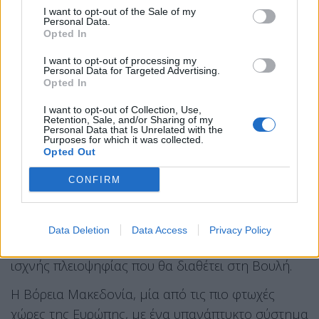
κόμματα. Το DUI ανταπέδιδε τα χτυπήματα
I want to opt-out of the Sale of my
Personal Data.
απαιτώντας να χρισθεί πρωθυπουργός ο δικός του
Opted In
«κορυφαίος υποψήφιος», ως αντάλλαγμα για
I want to opt-out of processing my
οποιαδήποτε μελλοντική συμμαχία.
Personal Data for Targeted Advertising.
Opted In
Αμφιβολίες για τη μελλοντική
I want to opt-out of Collection, Use,
πολιτική σταθερότητα
Retention, Sale, and/or Sharing of my
Personal Data that Is Unrelated with the
Purposes for which it was collected.
Είναι πολύ πιθανό ότι, υπό τη συνήθη
Opted Out
καθοδήγηση Ευρωπαίων και Αμερικανών
CONFIRM
διπλωματών, στο τέλος θα βρεθεί συμβιβασμός.
Μακροπρόθεσμα πάντως, η σταθερότητα του
κυβερνητικού συνασπισμού είναι κάτι παραπάνω
Data Deletion
Data Access
Privacy Policy
από αμφίβολη, αν μη τι άλλο λόγω της εξαιρετικά
ισχνής πλειοψηφίας που θα διαθέτει στη Βουλή.
Η Βόρεια Μακεδονία, μία από τις πιο φτωχές
χώρες της Ευρώπης, με ένα υπανάπτυκτο σύστημα