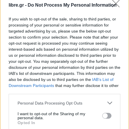
libre.gr -
Do Not Process My Personal Information
Από αυτή την άποψη θα περίμενε κανείς ότι με τα
σημερινά δεδομένα είναι εύκολη υπόθεση ο
If you wish to opt-out of the sale, sharing to third parties, or
σχηματισμός της νέας κυβέρνησης. Αλλά αυτό
processing of your personal or sensitive information for
δεν ισχύει.
targeted advertising by us, please use the below opt-out
section to confirm your selection. Please note that after your
Οι τελευταίοι δώδεκα μήνες του κυβερνητικού
opt-out request is processed you may continue seeing
interest-based ads based on personal information utilized by
συνασπισμού είχαν σημαδευτεί από συνεχείς
us or personal information disclosed to third parties prior to
αντιπαραθέσεις. Οι σοσιαλδημοκράτες του Ζάεφ
your opt-out. You may separately opt-out of the further
πέρασαν μεγάλο μέρος του προεκλογικού αγώνα
disclosure of your personal information by third parties on the
IAB’s list of downstream participants. This information may
στηλιτεύοντας την υποτιθέμενη διαφθορά και την
also be disclosed by us to third parties on the
IAB’s List of
πελατειακή νοοτροπία του DUI. Ο ίδιος ο Ζάεφ
Downstream Participants
that may further disclose it to other
υποσχόταν στους οπαδούς του ότι θα έστελνε
third parties.
στην αντιπολίτευση το κόμμα των Αλβανών, που
Personal Data Processing Opt Outs
από το 2002 συμμετέχει στην κυβέρνηση σχεδόν
I want to opt-out of the Sharing of my
αδιαλείπτως, ως μικρότερος εταίρος,
personal data.
συμμαχώντας κατά καιρούς με διαφορετικά
Opted In