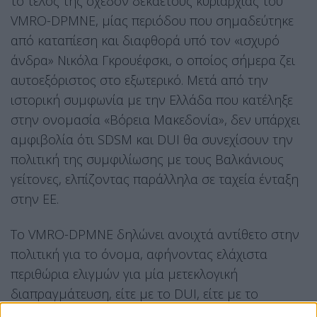
το τέλος της σχεδόν δεκαετούς κυριαρχίας του
VMRO-DPMNE, μίας περιόδου που σημαδεύτηκε
από καταπίεση και διαφθορά υπό τον «ισχυρό
άνδρα» Νικόλα Γκρουέφσκι, ο οποίος σήμερα ζει
αυτοεξόριστος στο εξωτερικό. Μετά από την
ιστορική συμφωνία με την Ελλάδα που κατέληξε
στην ονομασία «Βόρεια Μακεδονία», δεν υπάρχει
αμφιβολία ότι SDSM και DUI θα συνεχίσουν την
πολιτική της συμφιλίωσης με τους Βαλκάνιους
γείτονες, ελπίζοντας παράλληλα σε ταχεία ένταξη
στην ΕΕ.
Το VMRO-DPMNE δηλώνει ανοιχτά αντίθετο στην
πολιτική για το όνομα, αφήνοντας ελάχιστα
περιθώρια ελιγμών για μία μετεκλογική
διαπραγμάτευση, είτε με το DUI, είτε με το
δεύτερο κόμμα των Αλβανών στο Κοινοβούλιο.