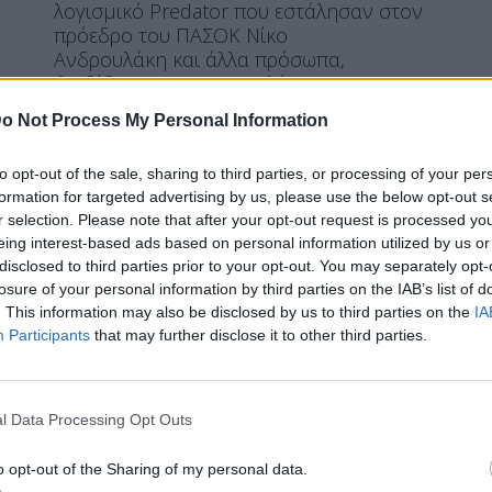
λογισμικό Predator που εστάλησαν στον
πρόεδρο του ΠΑΣΟΚ Νίκο
Ανδρουλάκη και άλλα πρόσωπα,
διαβίβασε στο Μονομελές
Πλημμελειοδικείο, ενώπιον του οποίου
o Not Process My Personal Information
δικάζονται για τις υποκλοπές τέσσερις
επιχειρηματίες, η Εθνική Τράπεζα. Κατόπιν
to opt-out of the sale, sharing to third parties, or processing of your per
απόφασης του δικαστηρίου να ζητήσει τα
formation for targeted advertising by us, please use the below opt-out s
συγκεκριμένα στοιχεία, η Τράπεζα έστειλε
r selection. Please note that after your opt-out request is processed y
την […]
eing interest-based ads based on personal information utilized by us or
ΠΕΡΙΣΣΌΤΕΡΑ ...
disclosed to third parties prior to your opt-out. You may separately opt-
losure of your personal information by third parties on the IAB’s list of
. This information may also be disclosed by us to third parties on the
IA
Participants
that may further disclose it to other third parties.
ΠΟΛΙΤΙΚΉ
Τσουκαλάς: Δεν υπάρχει
βεντέτα Ανδρουλάκη
l Data Processing Opt Outs
Μητσοτάκη για τις υποκλοπές
o opt-out of the Sharing of my personal data.