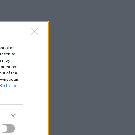
sonal or
ection to
ou may
 personal
out of the
 downstream
B’s List of