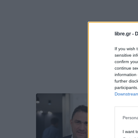
libre.gr -
D
If you wish 
sensitive in
confirm you
continue se
information 
further disc
participants
Downstream 
Persona
I want t