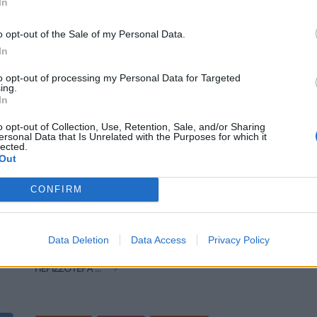
In
o opt-out of the Sale of my Personal Data.
Η Συντακτική ομάδα του Libre
In
27 Νοεμβρίου, 2024
to opt-out of processing my Personal Data for Targeted
Λίγες μόλις ημέρες πριν την
ing.
In
προγραμματισμένη συνάντησή του με
τον Πρωθυπουργό Κυριάκο Μητσοτάκη, ο
o opt-out of Collection, Use, Retention, Sale, and/or Sharing
πρόεδρος του ΠΑΣΟΚ Νίκος Ανδρουλάκης
ersonal Data that Is Unrelated with the Purposes for which it
lected.
κατέθεσε μήνυση στην Εισαγγελία
Out
Πρωτοδικών Αθηνών κατά του προσώπου,
που μέσω χρεωστικής κάρτας φέρεται να
CONFIRM
πλήρωσε τα sms με τα οποία τέθηκαν υπό
παρακολούθηση με Predator πολιτικά
πρόσωπα και δημοσιογράφοι. Στη
Data Deletion
Data Access
Privacy Policy
μήνυση ζητά, σύμφωνα με “ΤΑ […]
ΠΕΡΙΣΣΌΤΕΡΑ ...