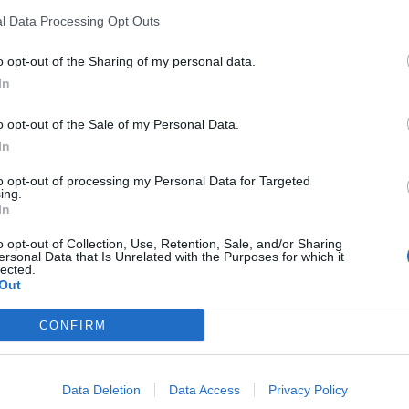
από αιχμηρό
l Data Processing Opt Outs
o opt-out of the Sharing of my personal data.
In
Η Συντακτική ομάδα του Libre
o opt-out of the Sale of my Personal Data.
26 Μαρτίου, 2026
In
Με θλαστικό τραύμα στον μηρό
to opt-out of processing my Personal Data for Targeted
μεταφέρθηκε πριν από λίγο με
ing.
ασθενοφόρο του ΕΚΑΒ στο Γενικό
In
Νοσοκομείο Σερρών μια
o opt-out of Collection, Use, Retention, Sale, and/or Sharing
23χρονη. Σύμφωνα με πληροφορίες της
ersonal Data that Is Unrelated with the Purposes for which it
ΕΡΤ Σερρών το μεσημέρι μία 26χρονη
lected.
Out
τηλεφώνησε στην Αστυνομία και είπε, ότι
τραυμάτισε την 23χρονη συγκάτοικό της.
CONFIRM
ΠΕΡΙΣΣΌΤΕΡΑ ...
Data Deletion
Data Access
Privacy Policy