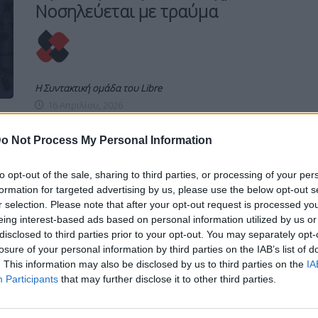
Νοσηλεύεται με τραύμα
Η Συντακτική ομάδα του Libre
16 Απριλίου, 2026
Συναγερμός σήμανε το πρωί της Πέμπτης
o Not Process My Personal Information
(16/4) στο Μεταξουργείο, όταν ένας
άγνωστος πλησίασε 40χρονο και τον
τραυμάτισε με μαχαίρι για να τον
to opt-out of the sale, sharing to third parties, or processing of your per
ληστέψει.
formation for targeted advertising by us, please use the below opt-out s
r selection. Please note that after your opt-out request is processed y
ΠΕΡΙΣΣΌΤΕΡΑ ...
eing interest-based ads based on personal information utilized by us or
disclosed to third parties prior to your opt-out. You may separately opt-
losure of your personal information by third parties on the IAB’s list of
. This information may also be disclosed by us to third parties on the
IA
ΕΙΔΉΣΕΙΣ
ΕΛΛΆΔΑ
Participants
that may further disclose it to other third parties.
Σέρρες: Στο Νοσοκομείο
23χρονη με τραύμα στον μηρό