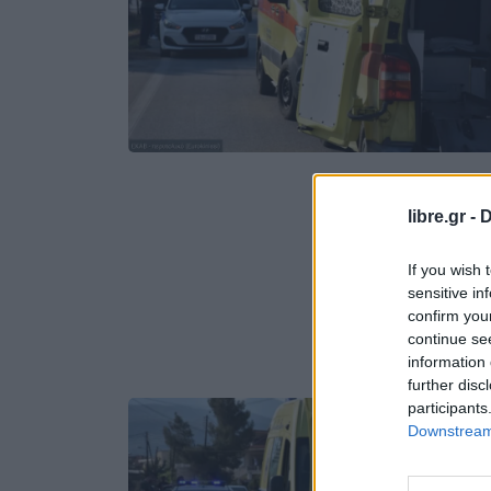
libre.gr -
D
If you wish 
sensitive in
confirm you
continue se
information 
further disc
participants
Downstream 