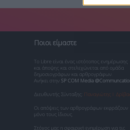
Ποιοι είμαστε
Το Libre είναι ένας ιστότοπος ενημέρωσης
και άποψης και στελεχώνεται από ομάδα
δημοσιογράφων και αρθρογράφων.
Ανήκει στην
SP COM Media @Communcatio
Διευθυντής Σύνταξης:
Παναγιώτης Ι. Δρίβα
Οι απόψεις των αρθρογράφων εκφράζουν
μόνο τους ίδιους.
Στόχος μας η σφαιρική ενημέρωση για τις