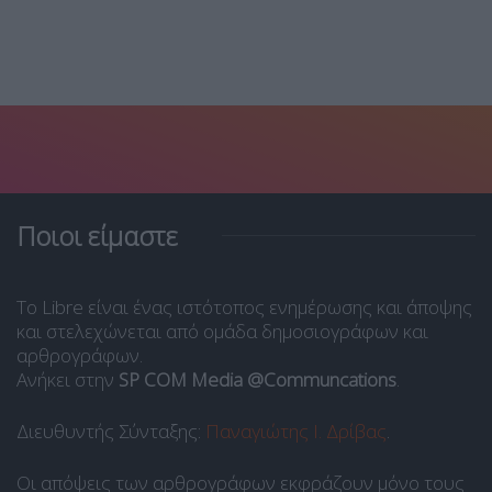
Ποιοι είμαστε
Το Libre είναι ένας ιστότοπος ενημέρωσης και άποψης
και στελεχώνεται από ομάδα δημοσιογράφων και
αρθρογράφων.
Ανήκει στην
SP COM Media @Communcations
.
Διευθυντής Σύνταξης:
Παναγιώτης Ι. Δρίβας
.
Οι απόψεις των αρθρογράφων εκφράζουν μόνο τους