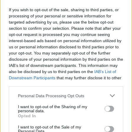
βοήθειες
If you wish to opt-out of the sale, sharing to third parties, or
Στη συνέχεια με
ασθενοφόρο του ΕΚΑΒ
processing of your personal or sensitive information for
targeted advertising by us, please use the below opt-out
μεταφέρθηκε στο
Γενικό Νοσοκομείο Σερρών
με
section to confirm your selection. Please note that after your
την κατάσταση της υγείας της
να μην εμπνέει
opt-out request is processed you may continue seeing
ανησυχία.
Η 26χρονη συνελήφθη και θα οδηγηθεί
interest-based ads based on personal information utilized by
us or personal information disclosed to third parties prior to
στον εισαγγελέα.
your opt-out. You may separately opt-out of the further
disclosure of your personal information by third parties on the
Facebook
Share on X
Bluesky
IAB’s list of downstream participants. This information may
also be disclosed by us to third parties on the
IAB’s List of
Email
Copy Link
Downstream Participants
that may further disclose it to other
third parties.
Tags:
23ΧΡΟΝΗ
μαχαίρι
Σέρρες
Personal Data Processing Opt Outs
I want to opt-out of the Sharing of my
τραύμα
personal data.
Opted In
Σχετικά Άρθρα
I want to opt-out of the Sale of my
Personal Data.