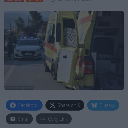
Facebook
Share on X
Bluesky
Email
Copy Link