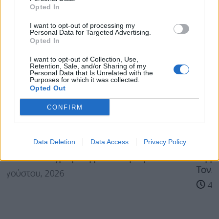
Opted In
I want to opt-out of processing my
Personal Data for Targeted Advertising.
Opted In
I want to opt-out of Collection, Use,
Retention, Sale, and/or Sharing of my
Personal Data that Is Unrelated with the
Purposes for which it was collected.
Opted Out
CONFIRM
Data Deletion
Data Access
Privacy Policy
ική ΙΧ με...
Σέρρες: Άγριο έγκλημα ο θάνατο
Τον...
4 Αυγούστου, 2026