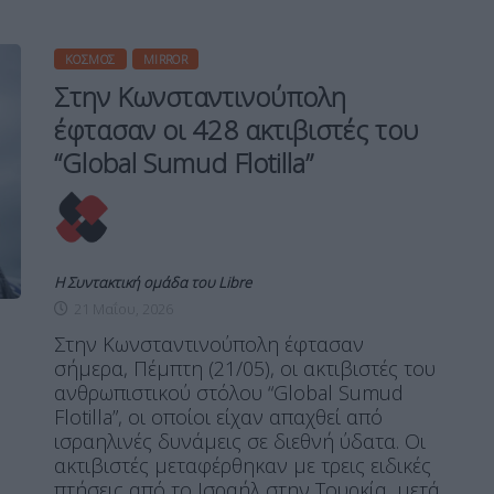
ΚΌΣΜΟΣ
MIRROR
Στην Κωνσταντινούπολη
έφτασαν οι 428 ακτιβιστές του
“Global Sumud Flotilla”
Η Συντακτική ομάδα του Libre
21 Μαΐου, 2026
Στην Κωνσταντινούπολη έφτασαν
σήμερα, Πέμπτη (21/05), οι ακτιβιστές του
ανθρωπιστικού στόλου “Global Sumud
Flotilla”, οι οποίοι είχαν απαχθεί από
ισραηλινές δυνάμεις σε διεθνή ύδατα. Οι
ακτιβιστές μεταφέρθηκαν με τρεις ειδικές
πτήσεις από το Ισραήλ στην Τουρκία, μετά