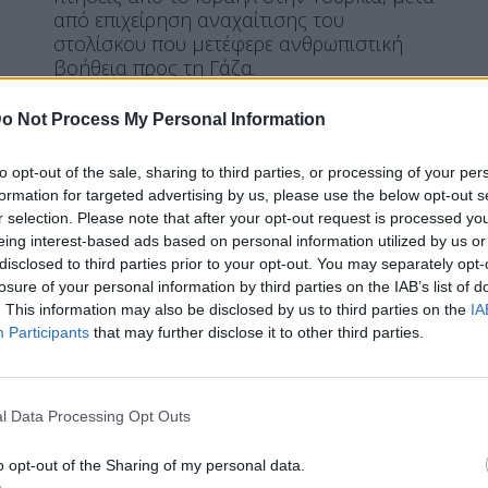
από επιχείρηση αναχαίτισης του
στολίσκου που μετέφερε ανθρωπιστική
βοήθεια προς τη Γάζα.
ΠΕΡΙΣΣΌΤΕΡΑ ...
o Not Process My Personal Information
to opt-out of the sale, sharing to third parties, or processing of your per
ΕΛΛΆΔΑ
formation for targeted advertising by us, please use the below opt-out s
Μέσω Κωνσταντινούπολης
r selection. Please note that after your opt-out request is processed y
eing interest-based ads based on personal information utilized by us or
επιστρέφουν οι Έλλήνες που
disclosed to third parties prior to your opt-out. You may separately opt-
απελάθηκαν από το Ισραήλ
losure of your personal information by third parties on the IAB’s list of
. This information may also be disclosed by us to third parties on the
IA
Participants
that may further disclose it to other third parties.
Η Συντακτική ομάδα του Libre
l Data Processing Opt Outs
21 Μαΐου, 2026
Στο αεροδρόμιο του Ισραήλ, βρίσκονται
o opt-out of the Sharing of my personal data.