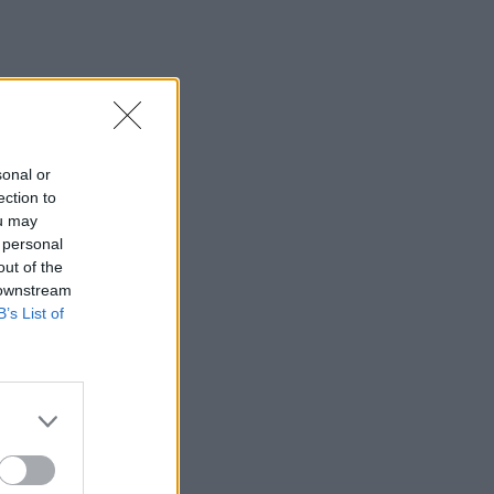
sonal or
ection to
ou may
 personal
out of the
 downstream
B’s List of