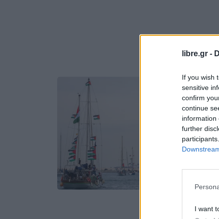
libre.gr -
D
If you wish 
sensitive in
confirm you
continue se
information 
further disc
participants
Downstream 
Persona
I want t