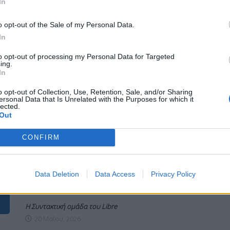
και οι 19 Έλληνες που συνελήφθησαν απο
In
τις ισραηλινές δυνάμεις κατά την διάρκεια
της αναχαίτησης του Στολίσκου για την
o opt-out of the Sale of my Personal Data.
Γάζα, σύμφωνα με πληροφορίες του CNN
In
Greece.
to opt-out of processing my Personal Data for Targeted
ΠΕΡΙΣΣΌΤΕΡΑ ...
ing.
In
o opt-out of Collection, Use, Retention, Sale, and/or Sharing
ersonal Data that Is Unrelated with the Purposes for which it
ΠΟΛΙΤΙΚΉ
ΘΈΜΑ 3
lected.
Out
Διάβημα Αθήνας στο Ισραήλ:
Απαράδεκτη η συμπεριφορά του
CONFIRM
Μπεν Γκβιρ-
Data Deletion
Data Access
Privacy Policy
Η Συντακτική ομάδα του Libre
20 Μαΐου, 2026