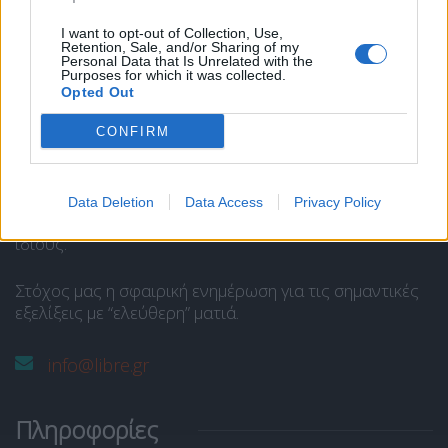
I want to opt-out of Collection, Use,
Retention, Sale, and/or Sharing of my
Το Libre είναι ένας ιστότοπος ενημέρωσης και άποψης
Personal Data that Is Unrelated with the
Purposes for which it was collected.
και στελεχώνεται από ομάδα δημοσιογράφων και
Opted Out
αρθρογράφων.
Ανήκει στην
SP COM Media @Communcations
.
CONFIRM
Διευθυντής Σύνταξης:
Παναγιώτης Ι. Δρίβας
.
Data Deletion
Data Access
Privacy Policy
Οι απόψεις των αρθρογράφων εκφράζουν μόνο τους
ίδιους.
Στόχος μας η σφαιρική ενημέρωση για τις σημαντικές
εξελίξεις με “ελεύθερη” ματιά.
info@libre.gr
Πληροφορίες