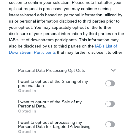
ηλικία, μεγαλώνουν παρακολουθώντας οθόνη και
section to confirm your selection. Please note that after your
οθόνες. Σας μεταφέρουμε ένα μάλλον γνώριμο
opt-out request is processed you may continue seeing
σκηνικό. Ζευγάρι γευματίζει σε εστιατόριο. Τα
interest-based ads based on personal information utilized by
παιδιά της οικογένειας, ας πούμε 5 και 2 ετών,
us or personal information disclosed to third parties prior to
έχουν μπροστά τους ένα τάμπλετ για να
your opt-out. You may separately opt-out of the further
απασχολούνται και να μην "ενοχλούν" το ζευγάρι.
disclosure of your personal information by third parties on the
IAB’s list of downstream participants. This information may
ΠΕΡΙΣΣΌΤΕΡΑ ...
also be disclosed by us to third parties on the
IAB’s List of
Downstream Participants
that may further disclose it to other
third parties.
Personal Data Processing Opt Outs
I want to opt-out of the Sharing of my
personal data.
Opted In
I want to opt-out of the Sale of my
Personal Data.
Opted In
I want to opt-out of processing my
Personal Data for Targeted Advertising.
Ποιοι είμαστε
Opted In