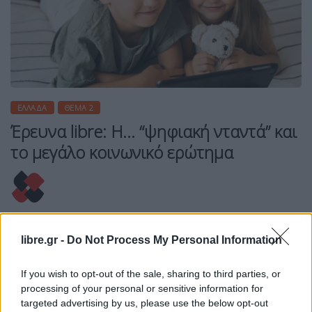
ΕΛΛΆΔΑ
ΘΈΜΑ 2
Έρευνα libre: Η… “ψηφιακή νταντά” και
το μεγάλο κοινωνικό ερώτημα
Η Συντακτική ομάδα του Libre
libre.gr -
Do Not Process My Personal Information
17 Μαΐου, 2026
Ίσως έχετε παρατηρήσει στον όχι και πολύ
If you wish to opt-out of the sale, sharing to third parties, or
μακρινό σας περίγυρο ότι τα παιδιά της
processing of your personal or sensitive information for
σημερινής εποχής, σχεδόν από τη βρεφική τους
targeted advertising by us, please use the below opt-out