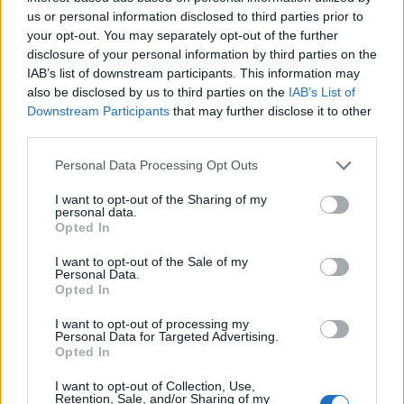
and the Beast», έφυγε από τη ζωή το βράδυ της
us or personal information disclosed to third parties prior to
τρίτης όπως ανακοινώθηκε από την οικογένειά
your opt-out. You may separately opt-out of the further
του.
disclosure of your personal information by third parties on the
ΠΕΡΙΣΣΌΤΕΡΑ ...
IAB’s list of downstream participants. This information may
also be disclosed by us to third parties on the
IAB’s List of
Downstream Participants
that may further disclose it to other
third parties.
Personal Data Processing Opt Outs
I want to opt-out of the Sharing of my
personal data.
Opted In
I want to opt-out of the Sale of my
Personal Data.
Opted In
I want to opt-out of processing my
Ποιοι είμαστε
Personal Data for Targeted Advertising.
Opted In
I want to opt-out of Collection, Use,
Το Libre είναι ένας ιστότοπος ενημέρωσης και άποψης
Retention, Sale, and/or Sharing of my