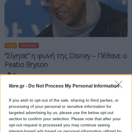
LIFE
ΕΙΔΉΣΕΙΣ
“Σίγησε” η φωνή της Disney – Πέθανε ο
Peabo Bryson
libre.gr -
Do Not Process My Personal Information
Η Συντακτική ομάδα του Libre
If you wish to opt-out of the sale, sharing to third parties, or
3 Ιουνίου, 2026
processing of your personal or sensitive information for
Ο τραγουδιστής R&B Peabo Bryson, γνωστός
targeted advertising by us, please use the below opt-out
κυρίως για τη φωνή του σε κλασικά τραγούδια της
section to confirm your selection. Please note that after your
Disney όπως τα «A Whole New World» και «Beauty
opt-out request is processed you may continue seeing
interest-based ads based on personal information utilized by