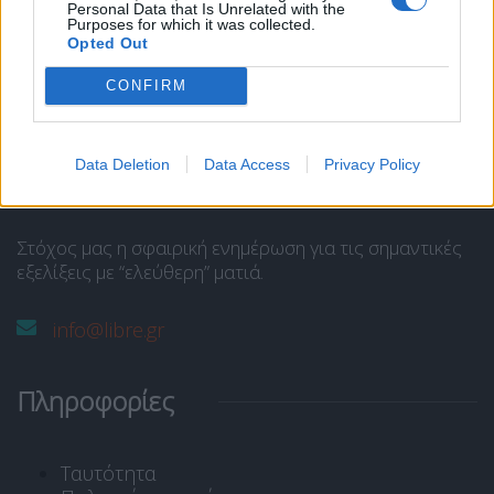
Personal Data that Is Unrelated with the
και στελεχώνεται από ομάδα δημοσιογράφων και
Purposes for which it was collected.
αρθρογράφων.
Opted Out
Ανήκει στην
SP COM Media @Communcations
.
CONFIRM
Διευθυντής Σύνταξης:
Παναγιώτης Ι. Δρίβας
.
Data Deletion
Data Access
Privacy Policy
Οι απόψεις των αρθρογράφων εκφράζουν μόνο τους
ίδιους.
Στόχος μας η σφαιρική ενημέρωση για τις σημαντικές
εξελίξεις με “ελεύθερη” ματιά.
info@libre.gr
Πληροφορίες
Ταυτότητα