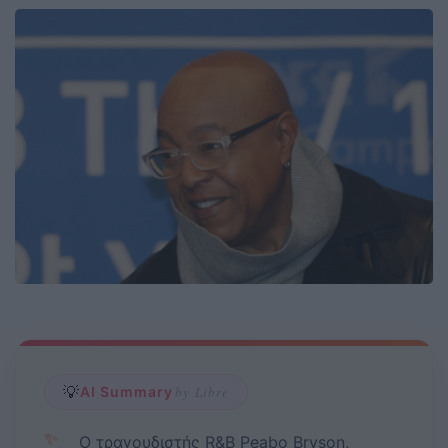
💡
AI Summary
by Libre
✨
Ο τραγουδιστής R&B Peabo Bryson,