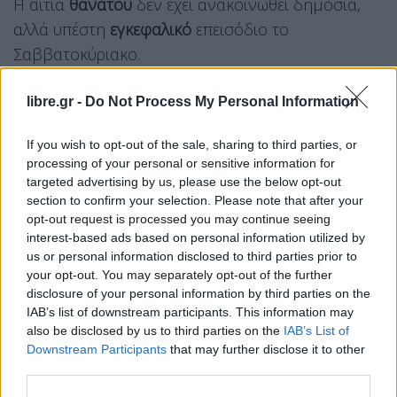
Η αιτία
θανάτου
δεν έχει ανακοινωθεί δημόσια,
αλλά υπέστη
εγκεφαλικό
επεισόδιο το
Σαββατοκύριακο.
Ο
βετεράνος
τραγουδιστής R&B ήταν η φωνή
libre.gr -
Do Not Process My Personal Information
πίσω από επιτυχίες που εκτείνονταν από τη
If you wish to opt-out of the sale, sharing to third parties, or
δεκαετία του 1970 έως τη δεκαετία του 2010,
processing of your personal or sensitive information for
συμπεριλαμβανομένων των
Feel the Fire, I’m So
targeted advertising by us, please use the below opt-out
Into You, Can You Stop the Rain, If Ever You’re In
section to confirm your selection. Please note that after your
opt-out request is processed you may continue seeing
My Arms Again και Reaching for the Sky.
interest-based ads based on personal information utilized by
«Για περισσότερες από πέντε δεκαετίες, η
us or personal information disclosed to third parties prior to
your opt-out. You may separately opt-out of the further
εξαιρετική φωνή του Peabo αποτέλεσε το
disclosure of your personal information by third parties on the
soundtrack μερικών από τις πιο αγαπημένες
IAB’s list of downstream participants. This information may
στιγμές της ζωής»,
ανέφερε η
οικογένειά
του στη
also be disclosed by us to third parties on the
IAB’s List of
Downstream Participants
that may further disclose it to other
δήλωση.
third parties.