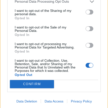
«Η μουσική του συνόδευσε γενιές σε χαρούμενες
Personal Data Processing Opt Outs
γιορτές, υπέροχες ιστορίες αγάπης και αξέχαστες
I want to opt-out of the Sharing of my
στιγμές παρηγοριάς και έμπνευσης,
personal data.
Opted In
δημιουργώντας μια κληρονομιά που θα ζει για
I want to opt-out of the Sale of my
πάντα στις καρδιές όσων τον αγάπησαν και στις
Personal Data.
αμέτρητες ζωές που άγγιξε μέσω των τραγουδιών
Opted In
του»,
συνέχισαν.
I want to opt-out of processing my
Personal Data for Targeted Advertising.
Ο
Bryson
κέρδισε δύο βραβεία
Grammy
– το 1992
Opted In
και το 1993 – για δύο ερμηνείες σε ντουέτο που
I want to opt-out of Collection, Use,
Retention, Sale, and/or Sharing of my
καθόρισαν μια ολόκληρη γενιά ταινιών της Disney:
Personal Data that Is Unrelated with the
Purposes for which it was collected.
τ
ο Beauty and the Beast με την Celine Dion στο
Opted Out
ομώνυμο τραγούδι της ταινίας, και το A Whole
CONFIRM
New World με την Regina Belle στην ταινία
Aladdin.
Data Deletion
Data Access
Privacy Policy
Η Σελίν
Ντιόν
και ο
Πίμπο Μπράισον
ερμηνεύουν