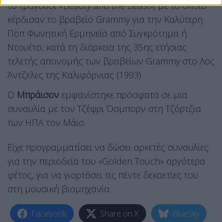
το τραγούδι «
Beauty and the Beast»,
με το οποίο
κέρδισαν το βραβείο Grammy για την Καλύτερη
Ποπ Φωνητική Ερμηνεία από Συγκρότημα ή
Ντουέτο, κατά τη διάρκεια της 35ης ετήσιας
τελετής απονομής των βραβείων Grammy στο Λος
Άντζελες της Καλιφόρνιας (1993)
Ο
Μπράισον
εμφανίστηκε πρόσφατα σε μια
συναυλία με τον Τζέφρι Όσμπορν στη Τζόρτζια
των ΗΠΑ τον Μάιο.
Είχε προγραμματίσει να δώσει αρκετές συναυλίες
για την περιοδεία του «Golden Touch» αργότερα
φέτος, για να γιορτάσει τις πέντε δεκαετίες του
στη μουσική βιομηχανία.
Facebook
Share on X
Bluesky