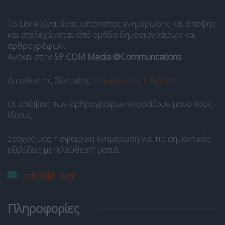
Το Libre είναι ένας ιστότοπος ενημέρωσης και άποψης
και στελεχώνεται από ομάδα δημοσιογράφων και
αρθρογράφων.
Ανήκει στην
SP COM Media @Communcations
.
Διευθυντής Σύνταξης:
Παναγιώτης Ι. Δρίβας
.
Οι απόψεις των αρθρογράφων εκφράζουν μόνο τους
ίδιους.
Στόχος μας η σφαιρική ενημέρωση για τις σημαντικές
εξελίξεις με “ελεύθερη” ματιά.
info@libre.gr
Πληροφορίες