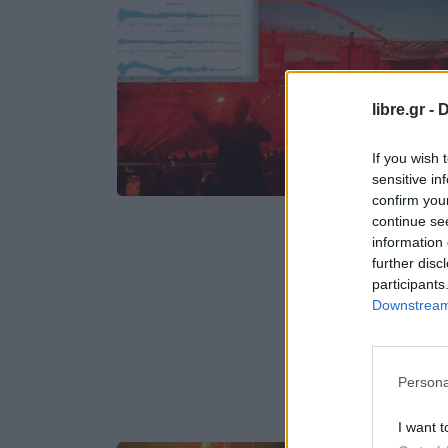
libre.gr -
D
If you wish 
sensitive in
confirm you
continue se
information 
further disc
participants
Downstream 
Persona
I want t