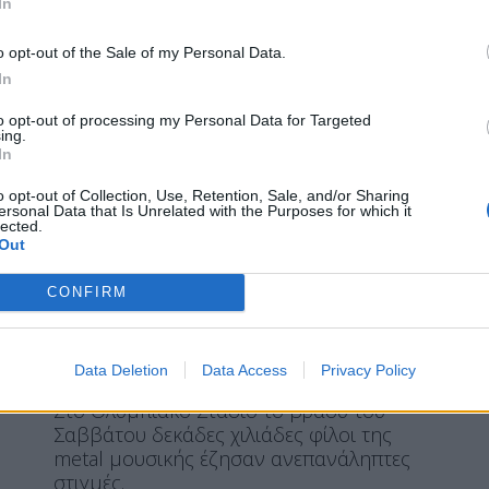
In
LIFE
MIRROR
SPOTLIGHT
Υπερθέαμα 360 ° με… “Τρύπες”
o opt-out of the Sale of my Personal Data.
και συρτάκι-Οι Metallica
In
μάγεψαν στο
to opt-out of processing my Personal Data for Targeted
ing.
In
o opt-out of Collection, Use, Retention, Sale, and/or Sharing
ersonal Data that Is Unrelated with the Purposes for which it
lected.
Η Συντακτική ομάδα του Libre
Out
10 Μαΐου, 2026
Οι Metallica, στο πλαίσιο της παγκόσμιας
CONFIRM
περιοδείας τους M72, επέστρεψαν στην
Ελλάδα μετά από 16 χρόνια,
προσφέροντας ένα οπτικοακουστικό
Data Deletion
Data Access
Privacy Policy
υπερθέαμα που ξεπέρασε κάθε προσδοκία.
Στο Ολυμπιακό Στάδιο το βράδυ του
Σαββάτου δεκάδες χιλιάδες φίλοι της
metal μουσικής έζησαν ανεπανάληπτες
στιγμές.