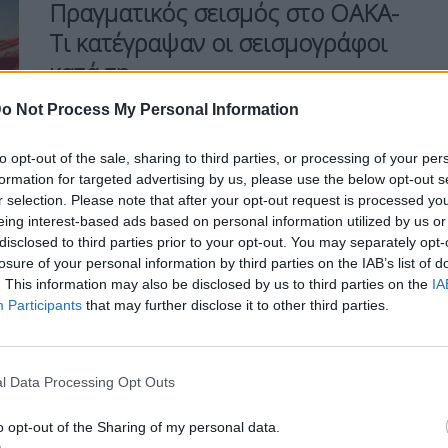
Πραγματικός σεισμός στο ΟΑΚΑ-
Τι κατέγραψαν οι σεισμογράφοι
κατά τη
o Not Process My Personal Information
to opt-out of the sale, sharing to third parties, or processing of your per
formation for targeted advertising by us, please use the below opt-out s
Η Συντακτική ομάδα του Libre
r selection. Please note that after your opt-out request is processed y
10 Μαΐου, 2026
eing interest-based ads based on personal information utilized by us or
Το θρυλικό συγκρότημα "Metallica"
disclosed to third parties prior to your opt-out. You may separately opt-
πλαίσιο της παγκόσμιας περιοδείας τους
losure of your personal information by third parties on the IAB’s list of
M72, επέστρεψε στην Ελλάδα μετά από 16
. This information may also be disclosed by us to third parties on the
IA
χρόνια, προσφέροντας ένα
Participants
that may further disclose it to other third parties.
οπτικοακουστικό υπερθέαμα που
ξεπέρασε κάθε προσδοκία.
ΠΕΡΙΣΣΌΤΕΡΑ ...
l Data Processing Opt Outs
o opt-out of the Sharing of my personal data.