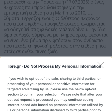
μεταφέρθηκε την Παρασκευή (17.07.2026) ο ένας
42χρονος που προφυλακίστηκε για την
εμπρηστική επίθεση στη Marfin το 2010, με
θύματα 3 εργαζομένους. Ο δεύτερος 42χρονος
που επίσης κρίθηκε προφυλακιστέος, αναμένεται
να οδηγηθεί στις φυλακές Μαλανδρίνου. Την ίδια
ώρα οι Αρχές σύμφωνα με πληροφορίες, φέρονται
να είναι ένα βήμα πριν φτάσουν στον άνθρωπο
που πέταξε τη φονική μολότοφ στην επίθεση που
στοίχισε ανθρώπινες ζωές.
ΠΕΡΙΣΣΌΤΕΡΑ ...
libre.gr -
Do Not Process My Personal Information
If you wish to opt-out of the sale, sharing to third parties, or
processing of your personal or sensitive information for
targeted advertising by us, please use the below opt-out
section to confirm your selection. Please note that after your
opt-out request is processed you may continue seeing
interest-based ads based on personal information utilized by
us or personal information disclosed to third parties prior to