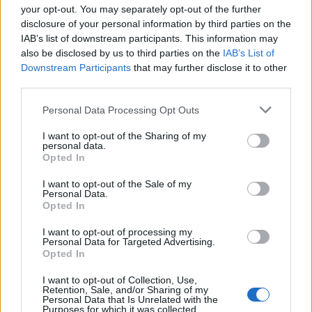
your opt-out. You may separately opt-out of the further
disclosure of your personal information by third parties on the
IAB’s list of downstream participants. This information may
also be disclosed by us to third parties on the
IAB’s List of
Downstream Participants
that may further disclose it to other
third parties.
ΕΛΛΆΔΑ
MIRROR
SPOTLIGHT
Personal Data Processing Opt Outs
Νέα ντοκουμέντα από την φονική
I want to opt-out of the Sharing of my
personal data.
εμπρηστική επίθεση στην Marfin
Opted In
I want to opt-out of the Sale of my
Personal Data.
Opted In
Η Συντακτική ομάδα του Libre
I want to opt-out of processing my
Personal Data for Targeted Advertising.
17 Ιουλίου, 2026
Opted In
Νέο φωτογραφικό υλικό και βίντεο από τη
I want to opt-out of Collection, Use,
δολοφονική επίθεση στη Marfin έρχονται στο φως,
Retention, Sale, and/or Sharing of my
αποκαλύπτοντας στοιχεία που αξιοποίησαν οι
Personal Data that Is Unrelated with the
Purposes for which it was collected.