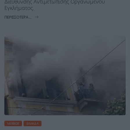
Διεύθυνσης Αντιμετώπισης Οργανωμένου
Εγκλήματος.
ΠΕΡΙΣΣΌΤΕΡΑ ...
MIRROR
ΕΛΛΆΔΑ