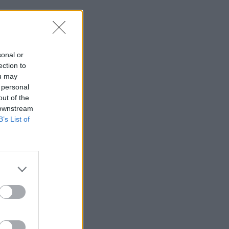
sonal or
ection to
ou may
 personal
out of the
 downstream
B’s List of