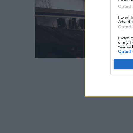
Opted 
I want 
Advertis
Opted 
I want t
of my P
was col
Opted 