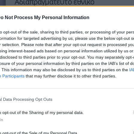
Αδιαπραγμάτευτο εθνικό
καθήκον η υπεράσπιση της
Κύπρου
o Not Process My Personal Information
to opt-out of the sale, sharing to third parties, or processing of your per
formation for targeted advertising by us, please use the below opt-out s
r selection. Please note that after your opt-out request is processed y
eing interest-based ads based on personal information utilized by us or
Η Συντακτική ομάδα του Libre
disclosed to third parties prior to your opt-out. You may separately opt-
4 Μαρτίου, 2026
losure of your personal information by third parties on the IAB’s list of
Με μια κοινή παρέμβαση οι Γιάννης
. This information may also be disclosed by us to third parties on the
IA
Μαντζουράνης και Γιάννης
Participants
that may further disclose it to other third parties.
Ραγκούσης τοποθετήθηκαν με απόλυτη
σαφήνεια πάνω στο κρίσιμο ζήτημα
της αμυντικής θωράκισης της Κύπρου.
l Data Processing Opt Outs
ΠΕΡΙΣΣΌΤΕΡΑ ...
o opt-out of the Sharing of my personal data.
In
ΕΛΛΆΔΑ
o opt-out of the Sale of my Personal Data.