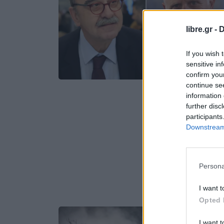
libre.gr -
D
If you wish 
sensitive in
confirm you
continue se
information 
further disc
participants
Downstream 
Persona
I want t
Opted 
I want t