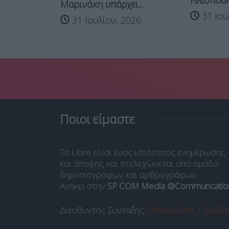
Ηλιόπουλο
Μαρινάκη υπάρχει...
 2026
31 Ιου
31 Ιουλίου, 2026
Ποιοι είμαστε
Το Libre είναι ένας ιστότοπος ενημέρωσης
και άποψης και στελεχώνεται από ομάδα
δημοσιογράφων και αρθρογράφων.
Ανήκει στην
SP COM Media @Communcatio
Διευθυντής Σύνταξης:
Παναγιώτης Ι. Δρίβα