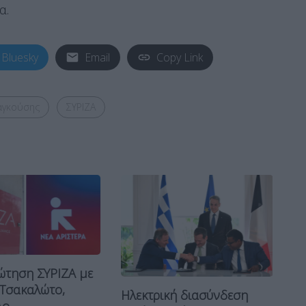
α.
Bluesky
Email
Copy Link
αγκούσης
ΣΥΡΙΖΑ
ώτηση ΣΥΡΙΖΑ με
 Τσακαλώτο,
Ηλεκτρική διασύνδεση
Μη