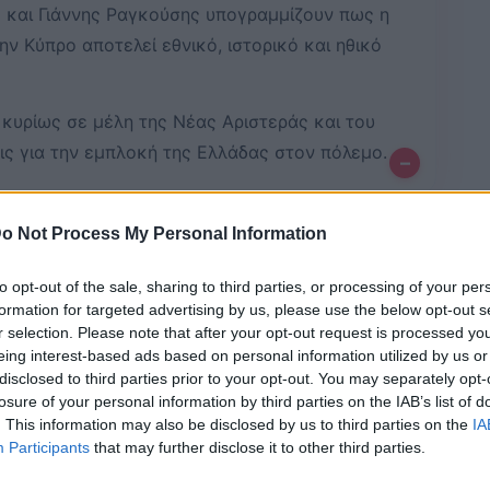
 και Γιάννης Ραγκούσης υπογραμμίζουν πως η
 Κύπρο αποτελεί εθνικό, ιστορικό και ηθικό
 κυρίως σε μέλη της Νέας Αριστεράς και του
ς για την εμπλοκή της Ελλάδας στον πόλεμο.
–
o Not Process My Personal Information
Bluesky
Email
Copy Link
to opt-out of the sale, sharing to third parties, or processing of your per
formation for targeted advertising by us, please use the below opt-out s
μουνδούρου
ξεκαθαρίζουν την θέση
r selection. Please note that after your opt-out request is processed y
eing interest-based ads based on personal information utilized by us or
αι απαντούν σε δημοσιεύματα περί
disclosed to third parties prior to your opt-out. You may separately opt-
το εσωτερικό», με αφορμή και την
losure of your personal information by third parties on the IAB’s list of
. This information may also be disclosed by us to third parties on the
IA
ουράνη και Γιάννη Ραγκούση.
Participants
that may further disclose it to other third parties.