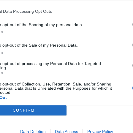
ου
: «Από την πρώτη στιγμή,
ο ΣΥΡΙΖΑ-ΠΣ
και ο
ορά την αδιαπραγμάτευτη στήριξη της χώρας
l Data Processing Opt Outs
τουν αποσπάσματα πρώτα από τη παρέμβαση
o opt-out of the Sharing of my personal data.
ς: «Σαφέστατα είμαστε δίπλα στον Κυπριακό λαό
In
ήποτε χρειαστεί» και στη συνέχεια από την
 της Ελλάδας
προς την Κύπρο είναι αυτονόητη
o opt-out of the Sale of my Personal Data.
In
to opt-out of processing my Personal Data for Targeted
ing.
In
αι απορία
βλέπουμε δημοσιεύματα
περί
o opt-out of Collection, Use, Retention, Sale, and/or Sharing
ersonal Data that Is Unrelated with the Purposes for which it
ης του κόμματος και του προέδρου για τη
lected.
Out
χη της
Πολιτικής Γραμματείας, Γιάννης
CONFIRM
είχαν εκδόσει κοινή ανακοίνωση στην οποία
την Κύπρο φρεγατών και μαχητικών
Data Deletion
Data Access
Privacy Policy