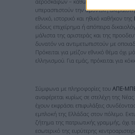
αεροσκαφών – καθώς και, αν χρειαστεί,
υπερασπιστούν την αμυντική ακεραιότη
εθνικό, ιστορικό και ηθικό καθήκον της
Ε
είδους επιχείρημα ή απόπειρα δικαιολ
μάλιστα της αριστεράς και της προοδευ
δυνατόν να αντιμετωπιστούν με οποιαδ
Πρόκειται για μείζον εθνικό θέμα όχι μ
ελληνισμού. Για εμάς, πρόκειται για κόκ
Σύμφωνα με πληροφορίες του
ΑΠΕ-ΜΠΕ
αναφέρεται κυρίως σε στελέχη της Νέας
έχουν εκφράσει επιφυλάξεις συνδέοντα
εμπλοκή της Ελλάδας στον πόλεμο. Εκτι
ζήτημα της πατριωτικής γραμμής, όχι τ
εσωτερικό της ευρύτερης κεντροαριστερά