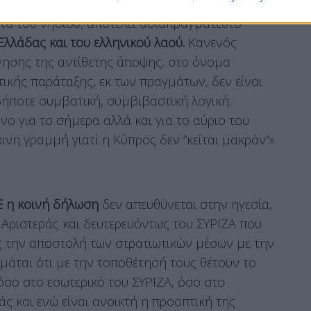
 δυνάμεων του Στρατού Ξηράς – που θα
τα του νησιού, αποτελεί αδιαπραγμάτευτο
λλάδας και του ελληνικού λαού.
Κανενός
όγησης της αντίθετης άποψης, στο όνομα
τικής παράταξης, εκ των πραγμάτων, δεν είναι
ήποτε συμβατική, συμβιβαστική λογική.
όνο για το σήμερα αλλά και για το αύριο του
κινη γραμμή γιατί η Κύπρος δεν “κείται μακράν”».
 η κοινή δήλωση
δεν απευθύνεται στην ηγεσία,
 Αριστεράς και δευτερευόντως του ΣΥΡΙΖΑ που
ς την αποστολή των στρατιωτικών μέσων με την
μάται ότι με την τοποθέτησή τους θέτουν το
όσο στο εσωτερικό του ΣΥΡΙΖΑ, όσο στο
ς και ενώ είναι ανοικτή η προοπτική της