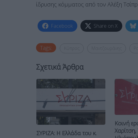
ίδρυσης κόμματος από τον Αλέξη Τσίπρ
Facebook
Share on X
Tags:
Κύπρος
Μαντζουράνης
Ρ
Σχετικά Άρθρα
Κοινή ερ
ΡΙΖΑ
Χαρίτση,
ΣΥΡΙΖΑ: Η Ελλάδα του κ.
είδη...