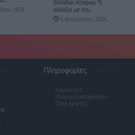
...
Ελλάδας-Κύπρου: Τι
Me
λίου, 2026
αλλάζει με την...
Στ
6 Αυγούστου, 2026
Πληροφορίες
Ταυτότητα
Πολιτική απορρήτου
Όροι χρήσης
ns
.
ς
.