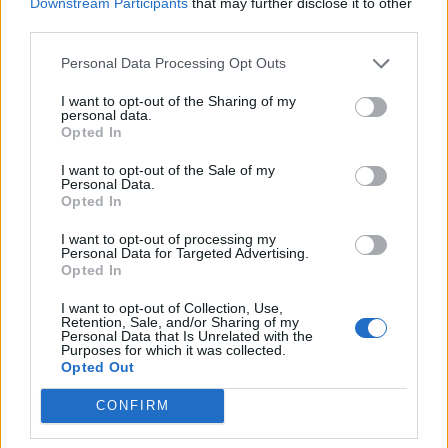
Downstream Participants
that may further disclose it to other
third parties.
Η Συντακτική ομάδα του Libre
Personal Data Processing Opt Outs
19 Αυγούστου, 2025
Περιοχές που επλήγησαν από την πρόσφατη
I want to opt-out of the Sharing of my
personal data.
πυρκαγιά της Αχαΐας θα επισκεφθεί την Πέμπτη ο
Opted In
πρόεδρος του ΠΑΣΟΚ-Κινήματος Αλλαγής, Νίκος
Ανδρουλάκης. Πρώτος σταθμός του κ.
I want to opt-out of the Sale of my
Ανδρουλάκη η περιοχή Μπάλα και το μοναστήρι
Personal Data.
Opted In
του Αγίου Νικολάου. Στις 13.00 θα βρίσκεται στον
1ο πυροσβεστικό σταθμό Πάτρας (οδός
I want to opt-out of processing my
Ναυαρίνου) και στις 14.00 στην Παλαιά Περιστερά
Personal Data for Targeted Advertising.
Opted In
στην κοινότητα του Αγίου […]
ΠΕΡΙΣΣΌΤΕΡΑ ...
I want to opt-out of Collection, Use,
Retention, Sale, and/or Sharing of my
Personal Data that Is Unrelated with the
Purposes for which it was collected.
Opted Out
CONFIRM