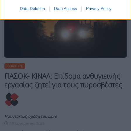
Data Deletion
Data Access
Privacy Policy
ΠΟΛΙΤΙΚΉ
ΠΑΣΟΚ- ΚΙΝΑΛ: Επίδομα ανθυγιεινής
εργασίας ζητεί για τους πυροσβέστες
Η Συντακτική ομάδα του Libre
19 Αυγούστου, 2025