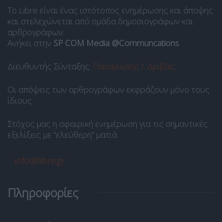
Το Libre είναι ένας ιστότοπος ενημέρωσης και άποψης
και στελεχώνεται από ομάδα δημοσιογράφων και
αρθρογράφων.
Ανήκει στην
SP COM Media @Communcations
.
Διευθυντής Σύνταξης:
Παναγιώτης Ι. Δρίβας
.
Οι απόψεις των αρθρογράφων εκφράζουν μόνο τους
ίδιους.
Στόχος μας η σφαιρική ενημέρωση για τις σημαντικές
εξελίξεις με “ελεύθερη” ματιά.
info@libre.gr
Πληροφορίες