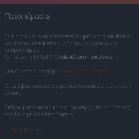
Ποιοι είμαστε
Το Libre είναι ένας ιστότοπος ενημέρωσης και άποψης
και στελεχώνεται από ομάδα δημοσιογράφων και
αρθρογράφων.
Ανήκει στην
SP COM Media @Communcations
.
Διευθυντής Σύνταξης:
Παναγιώτης Ι. Δρίβας
.
Οι απόψεις των αρθρογράφων εκφράζουν μόνο τους
ίδιους.
Στόχος μας η σφαιρική ενημέρωση για τις σημαντικές
εξελίξεις με “ελεύθερη” ματιά.
info@libre.gr