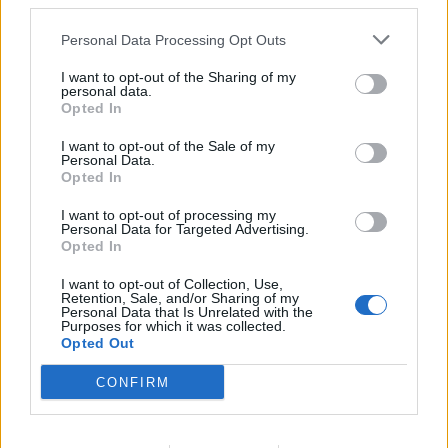
third parties.
δεύτερο το κόμμα Τσίπρα,
Personal Data Processing Opt Outs
I want to opt-out of the Sharing of my
personal data.
Opted In
Η Συντακτική ομάδα του Libre
I want to opt-out of the Sale of my
12 Μαΐου, 2026
Personal Data.
Opted In
Σύμφωνα με τη δημοσκόπηση, της Interview για
την εφημερίδα Political, στην εκτίμηση εκλογικού
I want to opt-out of processing my
αποτελέσματος η ΝΔ συγκεντρώνει 30,1% και
Personal Data for Targeted Advertising.
Opted In
ακολουθεί το κόμμα του Αλέξη Τσίπρα με 15,1%.
Τρίτο πλασάρεται το ΠΑΣΟΚ με 14,9% και τέταρτο
I want to opt-out of Collection, Use,
το κόμμα της Μαρίας Καρυστιανού με 8,7%.
Retention, Sale, and/or Sharing of my
Personal Data that Is Unrelated with the
Purposes for which it was collected.
ΠΕΡΙΣΣΌΤΕΡΑ ...
Opted Out
CONFIRM