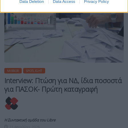
Data Deletion
Data Access
Privacy Policy
MIRROR
SPOTLIGHT
Interview: Πτώση για ΝΔ, ίδια ποσοστά
για ΠΑΣΟΚ- Πρώτη καταγραφή
Η Συντακτική ομάδα του Libre
21 Απριλίου, 2026