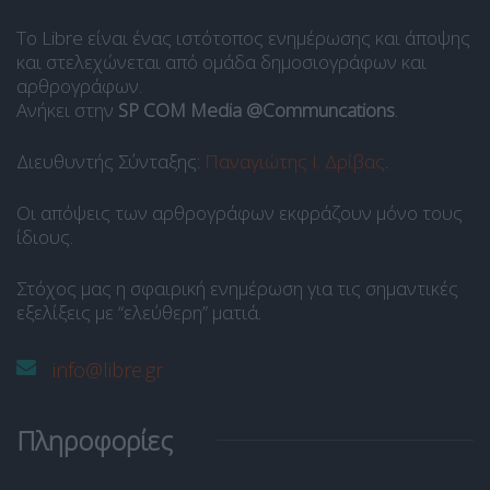
Το Libre είναι ένας ιστότοπος ενημέρωσης και άποψης
και στελεχώνεται από ομάδα δημοσιογράφων και
αρθρογράφων.
Ανήκει στην
SP COM Media @Communcations
.
Διευθυντής Σύνταξης:
Παναγιώτης Ι. Δρίβας
.
Οι απόψεις των αρθρογράφων εκφράζουν μόνο τους
ίδιους.
Στόχος μας η σφαιρική ενημέρωση για τις σημαντικές
εξελίξεις με “ελεύθερη” ματιά.
info@libre.gr
Πληροφορίες