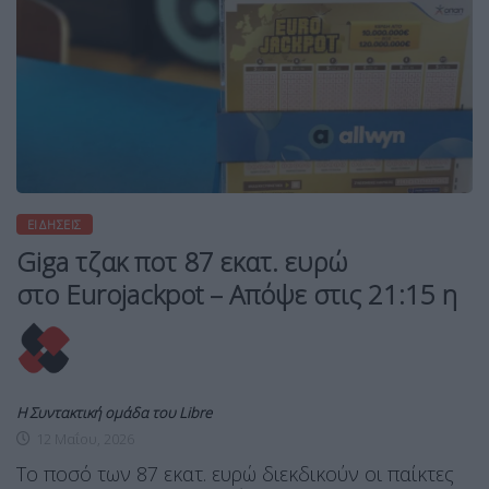
ΕΙΔΉΣΕΙΣ
Giga τζακ ποτ 87 εκατ. ευρώ
στο Eurojackpot – Απόψε στις 21:15 η
Η Συντακτική ομάδα του Libre
12 Μαΐου, 2026
Το ποσό των 87 εκατ. ευρώ διεκδικούν οι παίκτες