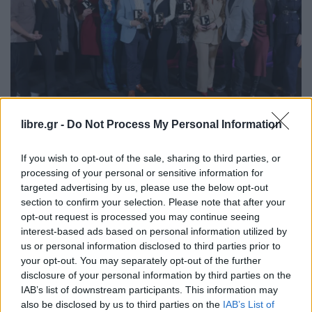
libre.gr -
Do Not Process My Personal Information
ΕΛΛΆΔΑ
Ο Μάκης στο βάθρο των μεγάλων
If you wish to opt-out of the sale, sharing to third parties, or
processing of your personal or sensitive information for
νικητών των Event Awards-Τρία
targeted advertising by us, please use the below opt-out
section to confirm your selection. Please note that after your
opt-out request is processed you may continue seeing
interest-based ads based on personal information utilized by
us or personal information disclosed to third parties prior to
Η Συντακτική ομάδα του Libre
your opt-out. You may separately opt-out of the further
disclosure of your personal information by third parties on the
25 Φεβρουαρίου, 2026
IAB’s list of downstream participants. This information may
Ο πιο απρόβλεπτος ήρωας της περσινής χρονιάς,
also be disclosed by us to third parties on the
IAB’s List of