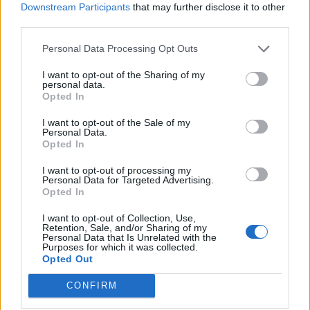
ο Μάκης που κέρδισε το Eurojackpot και έχει και
Downstream Participants
that may further disclose it to other
για άλλους, απέδειξε πως η τύχη, όταν μοιράζεται,
third parties.
φέρνει… τριπλή επιτυχία.
Personal Data Processing Opt Outs
ΠΕΡΙΣΣΌΤΕΡΑ ...
I want to opt-out of the Sharing of my
personal data.
Opted In
I want to opt-out of the Sale of my
Personal Data.
Opted In
I want to opt-out of processing my
Personal Data for Targeted Advertising.
Opted In
I want to opt-out of Collection, Use,
Retention, Sale, and/or Sharing of my
Personal Data that Is Unrelated with the
Purposes for which it was collected.
Opted Out
CONFIRM
ΕΛΛΆΔΑ