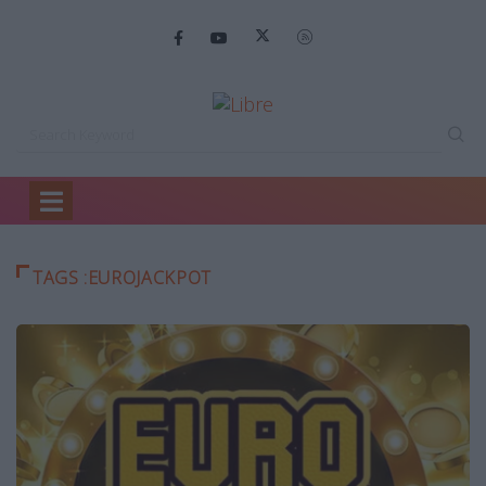
Home
Eurojackpot
TAGS :EUROJACKPOT