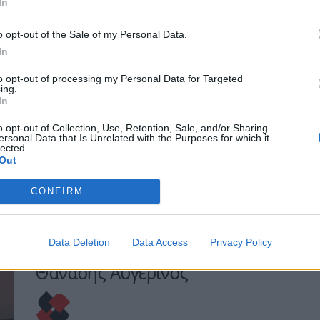
In
Μετά την παραίτηση του Θανάση
Αυγερινού από τη θέση του εκπροσώπου
o opt-out of the Sale of my Personal Data.
του κόμματος της Μαρίας
In
Καρυστιανού και τη διαγραφή του,
η Ελπίδα τη Δημοκρατία μετρά ακόμα
to opt-out of processing my Personal Data for Targeted
ing.
τρεις απώλειες με τις αποχωρήσεις
In
της Κατερίνας Μουτσάτσου, της Μαρίας
Ιωαννίδου και του Τάκη Κοτσόργιου.
o opt-out of Collection, Use, Retention, Sale, and/or Sharing
ersonal Data that Is Unrelated with the Purposes for which it
lected.
ΠΕΡΙΣΣΌΤΕΡΑ ...
Out
CONFIRM
ΠΟΛΙΤΙΚΉ
ΘΈΜΑ 1
Παραιτήθηκε από εκπρόσωπος
Data Deletion
Data Access
Privacy Policy
του κόμματος Καρυστιανού ο
Θανάσης Αυγερινός