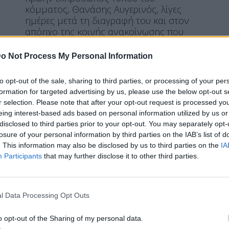
κόμματος, Θανάσης Αυγερινός, λίγες
ημέρες μετά τη διαγραφή του και στον
απόηχο της κοινής ανακοίνωσης που
συνυπέγραψε με ακόμη 21 πρώην
στελέχη.
o Not Process My Personal Information
ΠΕΡΙΣΣΌΤΕΡΑ ...
to opt-out of the sale, sharing to third parties, or processing of your per
formation for targeted advertising by us, please use the below opt-out s
r selection. Please note that after your opt-out request is processed y
ΘΈΜΑ 2
ΠΟΛΙΤΙΚΉ
eing interest-based ads based on personal information utilized by us or
Αποχωρήσεων συνέχεια στο
disclosed to third parties prior to your opt-out. You may separately opt-
losure of your personal information by third parties on the IAB’s list of
κόμμα Καρυστιανού: Έφυγαν
. This information may also be disclosed by us to third parties on the
IA
ακόμη δύο στελέχη μετά
Participants
that may further disclose it to other third parties.
l Data Processing Opt Outs
Η Συντακτική ομάδα του Libre
o opt-out of the Sharing of my personal data.
4 Αυγούστου, 2026