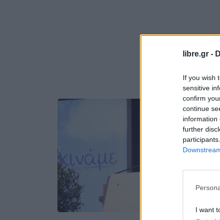
libre.gr -
D
If you wish 
sensitive in
confirm you
continue se
information 
further disc
participants
Downstream 
Persona
I want t