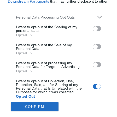
Downstream Participants
that may further disclose it to other
third parties.
Η Συντακτική ομάδα του Libre
Personal Data Processing Opt Outs
20 Μαΐου, 2026
I want to opt-out of the Sharing of my
Την επισήμανση πως το ελληνικό FBI έχει
personal data.
Opted In
εξαρθρώσει 200 εγκληματικές οργανώσεις έκανε
ο υπουργός Προστασίας του Πολίτη Μιχάλης
I want to opt-out of the Sale of my
Χρυσοχοΐδης.
Personal Data.
Opted In
ΠΕΡΙΣΣΌΤΕΡΑ ...
I want to opt-out of processing my
Personal Data for Targeted Advertising.
Opted In
I want to opt-out of Collection, Use,
Retention, Sale, and/or Sharing of my
Personal Data that Is Unrelated with the
Purposes for which it was collected.
Opted Out
CONFIRM