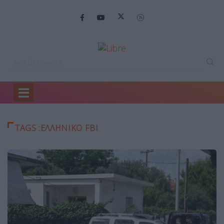
Home
Ελληνικό FBI
TAGS :ΕΛΛΗΝΙΚΌ FBI