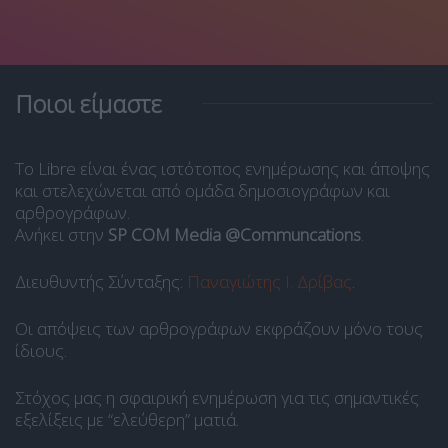
Ποιοι είμαστε
Το Libre είναι ένας ιστότοπος ενημέρωσης και άποψης
και στελεχώνεται από ομάδα δημοσιογράφων και
αρθρογράφων.
Ανήκει στην
SP COM Media @Communcations
.
Διευθυντής Σύνταξης:
Παναγιώτης Ι. Δρίβας
.
Οι απόψεις των αρθρογράφων εκφράζουν μόνο τους
ίδιους.
Στόχος μας η σφαιρική ενημέρωση για τις σημαντικές
εξελίξεις με “ελεύθερη” ματιά.