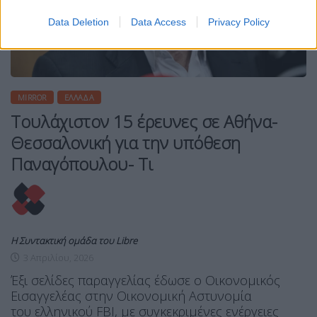
Data Deletion
Data Access
Privacy Policy
MIRROR
ΕΛΛΆΔΑ
Τουλάχιστον 15 έρευνες σε Αθήνα-
Θεσσαλονική για την υπόθεση
Παναγόπουλου- Τι
Η Συντακτική ομάδα του Libre
3 Απριλίου, 2026
Έξι σελίδες παραγγελίας έδωσε ο Οικονομικός
Εισαγγελέας στην Οικονομική Αστυνομία
του ελληνικού FBI, με συγκεκριμένες ενέργειες