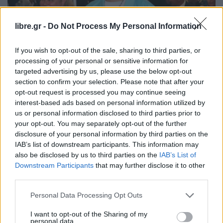
libre.gr -
Do Not Process My Personal Information
If you wish to opt-out of the sale, sharing to third parties, or
processing of your personal or sensitive information for
targeted advertising by us, please use the below opt-out
section to confirm your selection. Please note that after your
opt-out request is processed you may continue seeing
LIFE
MIRROR
interest-based ads based on personal information utilized by
Ο Ακύλας επέστρεψε στην Ελλάδα
us or personal information disclosed to third parties prior to
your opt-out. You may separately opt-out of the further
μετά τον τελικό της Eurovision:
disclosure of your personal information by third parties on the
IAB’s list of downstream participants. This information may
also be disclosed by us to third parties on the
IAB’s List of
Downstream Participants
that may further disclose it to other
third parties.
Η Συντακτική ομάδα του Libre
Personal Data Processing Opt Outs
17 Μαΐου, 2026
Στην Ελλάδα επέστρεψε ο Ακύλας μετά τον μεγάλο
I want to opt-out of the Sharing of my
personal data.