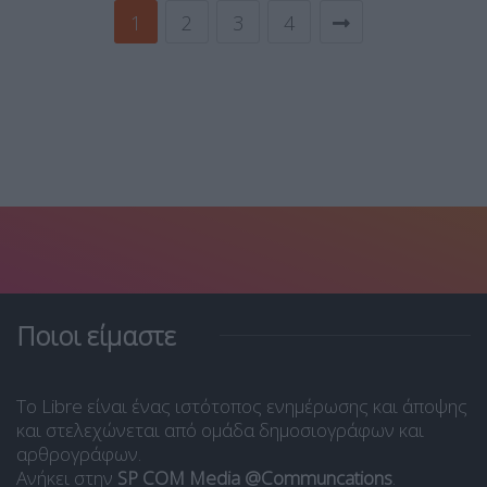
1
2
3
4
Ποιοι είμαστε
Το Libre είναι ένας ιστότοπος ενημέρωσης και άποψης
και στελεχώνεται από ομάδα δημοσιογράφων και
αρθρογράφων.
Ανήκει στην
SP COM Media @Communcations
.