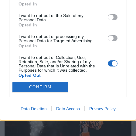
τελικό της Eurovision. Με το Ferto βρέθηκε
Opted In
δέκατος, συγκεντρώνοντας 220
βαθμούς. Κάνοντας δηλώσεις, εμφανώς
I want to opt-out of the Sale of my
συγκινημένος, στους δημοσιογράφους που τον
Personal Data.
Opted In
περίμεναν στο αεροδρόμιο ευχαρίστησε τον
κόσμο για τη στήριξη και την αγάπη που του
I want to opt-out of processing my
έδειξε.
Personal Data for Targeted Advertising.
Opted In
ΠΕΡΙΣΣΌΤΕΡΑ ...
I want to opt-out of Collection, Use,
Retention, Sale, and/or Sharing of my
Personal Data that Is Unrelated with the
Purposes for which it was collected.
Opted Out
CONFIRM
Data Deletion
Data Access
Privacy Policy