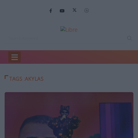
Home
Akylas
TAGS :AKYLAS