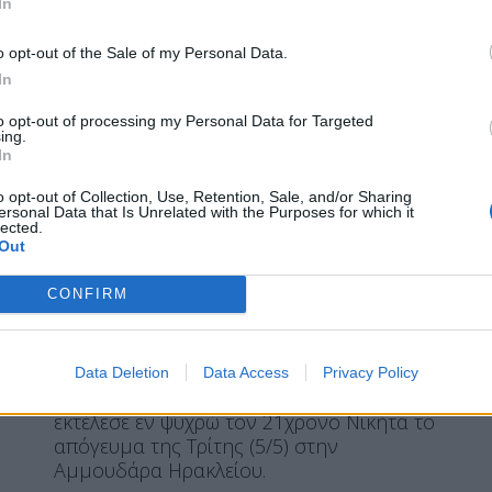
In
ΠΕΡΙΣΣΌΤΕΡΑ ...
o opt-out of the Sale of my Personal Data.
In
MIRROR
ΕΛΛΆΔΑ
Δολοφονία Κρήτη: Ποινική
to opt-out of processing my Personal Data for Targeted
ing.
δίωξη για ανθρωποκτονία σε
In
ήρεμη ψυχική κατάσταση
o opt-out of Collection, Use, Retention, Sale, and/or Sharing
ersonal Data that Is Unrelated with the Purposes for which it
lected.
Out
CONFIRM
Η Συντακτική ομάδα του Libre
6 Μαΐου, 2026
Βαρύ κατηγορητήριο αντιμετωπίζει ο
Data Deletion
Data Access
Privacy Policy
54χρονος, ο οποίος κατηγορείται ότι
εκτέλεσε εν ψυχρώ τον 21χρονο Νικήτα το
απόγευμα της Τρίτης (5/5) στην
Αμμουδάρα Ηρακλείου.