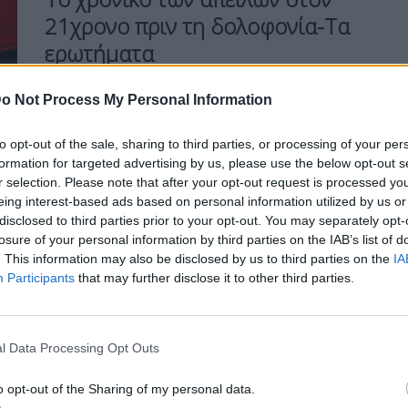
21χρονο πριν τη δολοφονία-Τα
ερωτήματα
o Not Process My Personal Information
to opt-out of the sale, sharing to third parties, or processing of your per
Η Συντακτική ομάδα του Libre
formation for targeted advertising by us, please use the below opt-out s
7 Μαΐου, 2026
r selection. Please note that after your opt-out request is processed y
Επιθέσεις, καταγγελίες για απειλές,
eing interest-based ads based on personal information utilized by us or
μηνύσεις για παραβίαση δικαστικής
disclosed to third parties prior to your opt-out. You may separately opt-
losure of your personal information by third parties on the IAB’s list of
απόφασης ήταν η σειρά των δραματικών
. This information may also be disclosed by us to third parties on the
IA
γεγονότων που βίωσε η οικογένεια του
Participants
that may further disclose it to other third parties.
άτυχου 21χρονου που δολοφονήθηκε εν
ψυχρώ από τον 54χρονο στην
Αμμουδάρα Ηρακλείου. Ο Νικήτας
δολοφονήθηκε ανήμερα των γενεθλίων
l Data Processing Opt Outs
του από τον πατέρα του παιδικού φίλου
του.
o opt-out of the Sharing of my personal data.