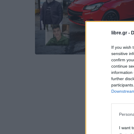
libre.gr -
D
If you wish 
sensitive in
confirm you
continue se
information 
further disc
participants
Downstream 
Persona
I want t