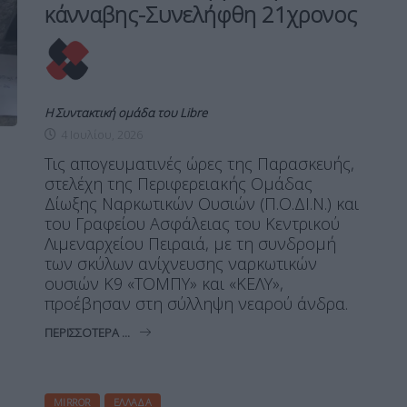
κάνναβης-Συνελήφθη 21χρονος
Η Συντακτική ομάδα του Libre
4 Ιουλίου, 2026
Τις απογευματινές ώρες της Παρασκευής,
στελέχη της Περιφερειακής Ομάδας
Δίωξης Ναρκωτικών Ουσιών (Π.Ο.ΔΙ.Ν.) και
του Γραφείου Ασφάλειας του Κεντρικού
Λιμεναρχείου Πειραιά, με τη συνδρομή
των σκύλων ανίχνευσης ναρκωτικών
ουσιών Κ9 «ΤΟΜΠΥ» και «ΚΕΛΥ»,
προέβησαν στη σύλληψη νεαρού άνδρα.
ΠΕΡΙΣΣΌΤΕΡΑ ...
MIRROR
ΕΛΛΆΔΑ