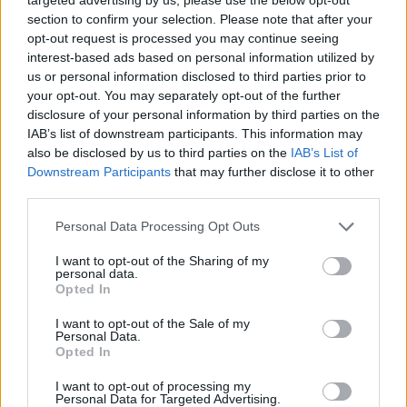
αφήνει βαριές αιχμές για "καγκελαρίες
τεχνοκρατών" και τον λαϊκισμό και τις κραυγές
section to confirm your selection. Please note that after your
που κατατρώγουν το "dna" της παράταξης; Στο
opt-out request is processed you may continue seeing
interest-based ads based on personal information utilized by
συνέδριο της Ν.Δ όλα είναι δυνατά διότι εν τέλει
us or personal information disclosed to third parties prior to
το ακροατήριο ενδιαφερόταν κατά βάση μόνο για
your opt-out. You may separately opt-out of the further
την διατήρηση της κυβερνητικής εξουσίας. Όσο ο
disclosure of your personal information by third parties on the
Κυριάκος Μητσοτάκης κρατάει ζωντανή την
IAB’s list of downstream participants. This information may
ελπίδα της τρίτης θητείας το χειροκρότημα θα
also be disclosed by us to third parties on the
IAB’s List of
αντέχει.
Downstream Participants
that may further disclose it to other
ΠΕΡΙΣΣΌΤΕΡΑ ...
third parties.
Personal Data Processing Opt Outs
I want to opt-out of the Sharing of my
personal data.
Opted In
I want to opt-out of the Sale of my
Personal Data.
Opted In
I want to opt-out of processing my
Personal Data for Targeted Advertising.