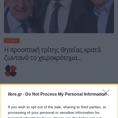
ΆΠΟΨΗ
Η προοπτική τρίτης θητείας κρατά
ζωντανό το χειροκρότημα…
Η Συντακτική ομάδα του Libre
18 Μαΐου, 2026
libre.gr -
Do Not Process My Personal Information
Είναι δυνατόν οι ίδιοι άνθρωποι να χειροκροτούν
ταυτόχρονα τον πρωθυπουργό όταν επικρίνει τους
If you wish to opt-out of the sale, sharing to third parties, or
"απόντες" και τον αντίπαλο εσωτερικό πόλο που
processing of your personal or sensitive information for
targeted advertising by us, please use the below opt-out