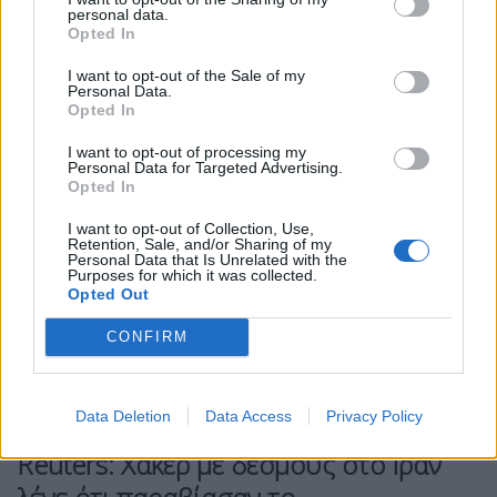
που συνδέονται με το Ιράν, με αποτέλεσμα τη
personal data.
διαρροή προσωπικών emails και φωτογραφιών
Opted In
του στο διαδίκτυο.
I want to opt-out of the Sale of my
Personal Data.
ΠΕΡΙΣΣΌΤΕΡΑ ...
Opted In
I want to opt-out of processing my
Personal Data for Targeted Advertising.
Opted In
I want to opt-out of Collection, Use,
Retention, Sale, and/or Sharing of my
Personal Data that Is Unrelated with the
Purposes for which it was collected.
Opted Out
CONFIRM
Data Deletion
Data Access
Privacy Policy
ΘΈΜΑ 2
ΚΌΣΜΟΣ
Reuters: Χάκερ με δεσμούς στο Ιράν