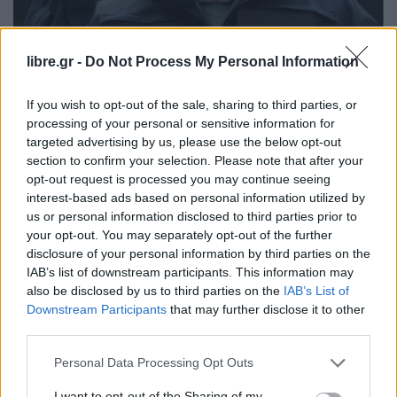
libre.gr -
Do Not Process My Personal Information
ΘΈΜΑ 2
ΚΌΣΜΟΣ
If you wish to opt-out of the sale, sharing to third parties, or
Οι προσωπικές φωτογραφίες του
processing of your personal or sensitive information for
targeted advertising by us, please use the below opt-out
διευθυντή FBI που διέρρευσαν χάκερ
section to confirm your selection. Please note that after your
που
opt-out request is processed you may continue seeing
interest-based ads based on personal information utilized by
us or personal information disclosed to third parties prior to
your opt-out. You may separately opt-out of the further
disclosure of your personal information by third parties on the
IAB’s list of downstream participants. This information may
Η Συντακτική ομάδα του Libre
also be disclosed by us to third parties on the
IAB’s List of
27 Μαρτίου, 2026
Downstream Participants
that may further disclose it to other
Σοβαρό περιστατικό κυβερνοασφάλειας φαίνεται
third parties.
να πλήττει την κορυφή της αμερικανικής επιβολής
του νόμου, καθώς ο διευθυντής του FBI, Κας
Personal Data Processing Opt Outs
Πατέλ, φέρεται να έπεσε θύμα επίθεσης από χάκερ
I want to opt-out of the Sharing of my