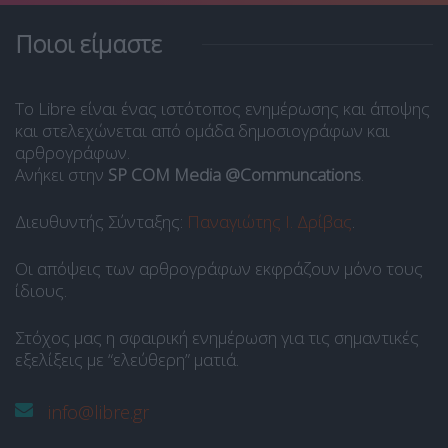
Ποιοι είμαστε
Το Libre είναι ένας ιστότοπος ενημέρωσης και άποψης
και στελεχώνεται από ομάδα δημοσιογράφων και
αρθρογράφων.
Ανήκει στην
SP COM Media @Communcations
.
Διευθυντής Σύνταξης:
Παναγιώτης Ι. Δρίβας
.
Οι απόψεις των αρθρογράφων εκφράζουν μόνο τους
ίδιους.
Στόχος μας η σφαιρική ενημέρωση για τις σημαντικές
εξελίξεις με “ελεύθερη” ματιά.
info@libre.gr