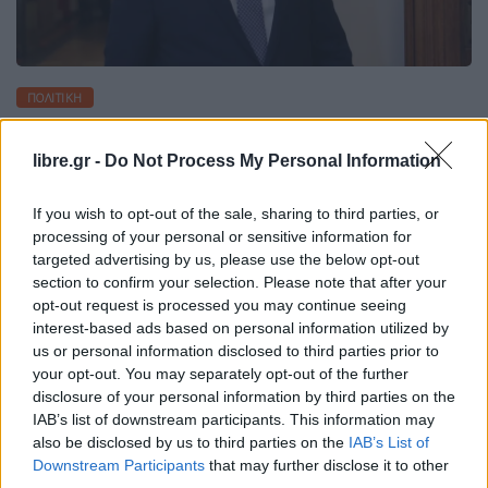
ΠΟΛΙΤΙΚΉ
Συλλυπητήριο μήνυμα Τασούλα στον
πρόεδρο της Ελβετίας για την
libre.gr -
Do Not Process My Personal Information
τραγωδία
If you wish to opt-out of the sale, sharing to third parties, or
processing of your personal or sensitive information for
targeted advertising by us, please use the below opt-out
section to confirm your selection. Please note that after your
opt-out request is processed you may continue seeing
Η Συντακτική ομάδα του Libre
interest-based ads based on personal information utilized by
1 Ιανουαρίου, 2026
us or personal information disclosed to third parties prior to
your opt-out. You may separately opt-out of the further
Τα βαθύτατα συλλυπητήρια του ελληνικού λαού
disclosure of your personal information by third parties on the
και του ιδίου προσωπικά εξέφρασε ο Πρόεδρος
IAB’s list of downstream participants. This information may
της Δημοκρατίας Κωνσταντίνος Αν. Τασούλας,
also be disclosed by us to third parties on the
IAB’s List of
στον Πρόεδρο της Ελβετίας Guy Parmelin και
Downstream Participants
that may further disclose it to other
στους πολίτες της χώρας για το δυστύχημα στο
third parties.