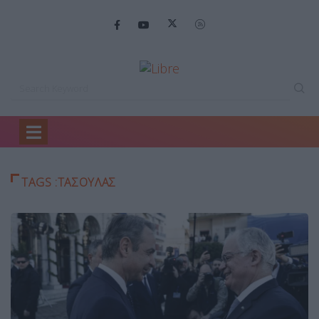
Home
Τασούλας
TAGS :ΤΑΣΟΎΛΑΣ