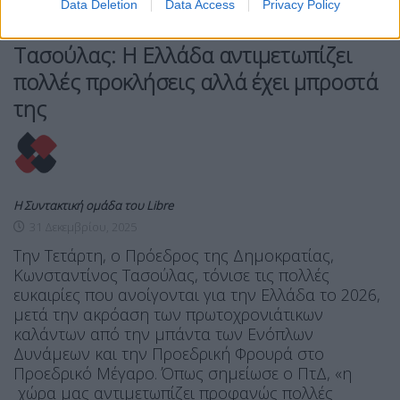
Data Deletion
Data Access
Privacy Policy
ΠΟΛΙΤΙΚΉ
Τασούλας: Η Ελλάδα αντιμετωπίζει
πολλές προκλήσεις αλλά έχει μπροστά
της
Η Συντακτική ομάδα του Libre
31 Δεκεμβρίου, 2025
Την Τετάρτη, ο Πρόεδρος της Δημοκρατίας,
Κωνσταντίνος Τασούλας, τόνισε τις πολλές
ευκαιρίες που ανοίγονται για την Ελλάδα το 2026,
μετά την ακρόαση των πρωτοχρονιάτικων
καλάντων από την μπάντα των Ενόπλων
Δυνάμεων και την Προεδρική Φρουρά στο
Προεδρικό Μέγαρο. Όπως σημείωσε ο ΠτΔ, «η
χώρα μας αντιμετωπίζει προφανώς πολλές