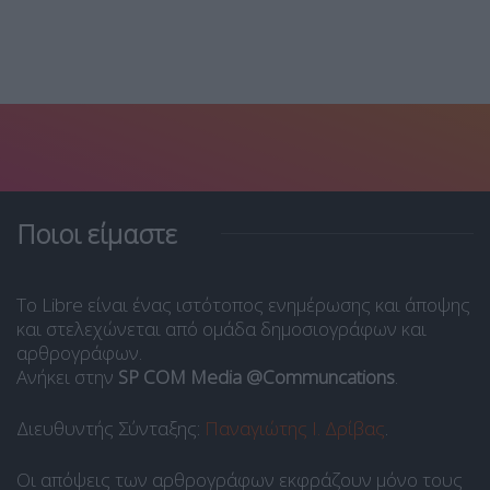
Ποιοι είμαστε
Το Libre είναι ένας ιστότοπος ενημέρωσης και άποψης
και στελεχώνεται από ομάδα δημοσιογράφων και
αρθρογράφων.
Ανήκει στην
SP COM Media @Communcations
.
Διευθυντής Σύνταξης:
Παναγιώτης Ι. Δρίβας
.
Οι απόψεις των αρθρογράφων εκφράζουν μόνο τους