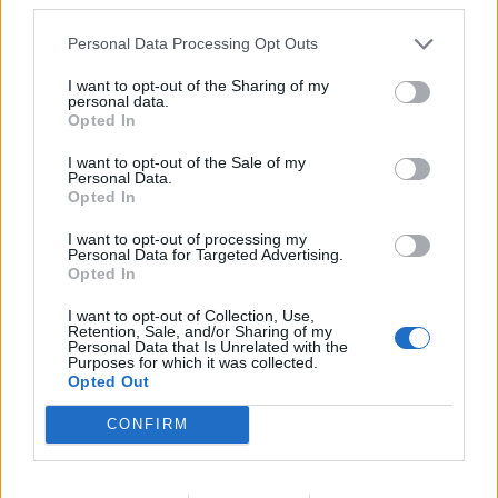
Crans-Montana. Σε ανάρτησή του στο X, ο
πρόεδρος της Δημοκρατίας, έγραψε: «Με μεγάλη
Personal Data Processing Opt Outs
μου θλίψη πληροφορήθηκα το τραγικό δυστύχημα
που συνέβη στο […]
I want to opt-out of the Sharing of my
personal data.
ΠΕΡΙΣΣΌΤΕΡΑ ...
Opted In
I want to opt-out of the Sale of my
Personal Data.
Opted In
I want to opt-out of processing my
Personal Data for Targeted Advertising.
Opted In
I want to opt-out of Collection, Use,
Retention, Sale, and/or Sharing of my
Personal Data that Is Unrelated with the
Purposes for which it was collected.
Opted Out
CONFIRM