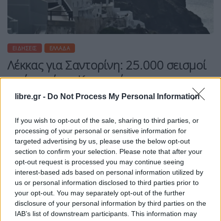
ΕΙΔΉΣΕΙΣ
ΕΛΛΆΔΑ
Λέκκας για Σαντορίνη: 25.000 σεισμοί
σε ένα μήνα- Καμπανάκι για
libre.gr -
Do Not Process My Personal Information
If you wish to opt-out of the sale, sharing to third parties, or
processing of your personal or sensitive information for
Η Συντακτική ομάδα του Libre
targeted advertising by us, please use the below opt-out
4 Απριλίου, 2025
section to confirm your selection. Please note that after your
Σύμφωνα με τον Ευθύμη Λέκκα, καθηγητή και
opt-out request is processed you may continue seeing
πρόεδρο του Οργανισμού Αντισεισμικού
interest-based ads based on personal information utilized by
Σχεδιασμού και Προστασίας, στη Σαντορίνη
us or personal information disclosed to third parties prior to
καταγράφηκαν περίπου 25.000 σεισμικές δονήσεις
your opt-out. You may separately opt-out of the further
μέσα σε διάστημα μόλις ενός μήνα. Η
disclosure of your personal information by third parties on the
εντυπωσιακή αυτή σεισμική δραστηριότητα
IAB’s list of downstream participants. This information may