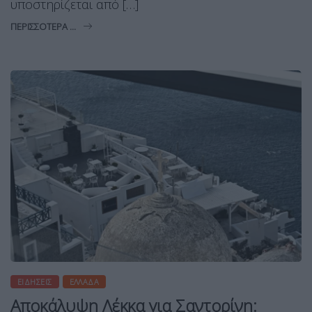
υποστηρίζεται από […]
ΠΕΡΙΣΣΌΤΕΡΑ ...
ΕΙΔΉΣΕΙΣ
ΕΛΛΆΔΑ
Αποκάλυψη Λέκκα για Σαντορίνη: