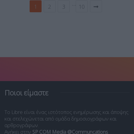
…
1
2
3
10
Ποιοι είμαστε
Το Libre είναι ένας ιστότοπος ενημέρωσης και άποψης
και στελεχώνεται από ομάδα δημοσιογράφων και
αρθρογράφων.
Ανήκει στην
SP COM Media @Communcations
.