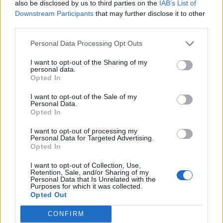
also be disclosed by us to third parties on the
IAB’s List of
συνοδεύτηκε και από ενδείξεις ηφαιστειακής
Downstream Participants
that may further disclose it to other
διέγερσης, δημιουργώντας ένα σύνθετο
third parties.
φαινόμενο γεωδυναμικής έντασης. Ο κ. Λέκκας
μίλησε για το ζήτημα αυτό κατά τη διάρκεια […]
Personal Data Processing Opt Outs
ΠΕΡΙΣΣΌΤΕΡΑ ...
I want to opt-out of the Sharing of my
personal data.
Opted In
I want to opt-out of the Sale of my
Personal Data.
Opted In
I want to opt-out of processing my
Personal Data for Targeted Advertising.
Opted In
I want to opt-out of Collection, Use,
Retention, Sale, and/or Sharing of my
Personal Data that Is Unrelated with the
Purposes for which it was collected.
Opted Out
CONFIRM