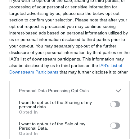
If you wish to opt-out of the sale, sharing to third parties, or
processing of your personal or sensitive information for
targeted advertising by us, please use the below opt-out
section to confirm your selection. Please note that after your
opt-out request is processed you may continue seeing
interest-based ads based on personal information utilized by
Η Συντακτική ομάδα του Libre
us or personal information disclosed to third parties prior to
11 Μαΐου, 2026
your opt-out. You may separately opt-out of the further
Ειδική αστυνομική επιχείρηση πραγματοποιήθηκε
disclosure of your personal information by third parties on the
της Πέμπτης 8 Μαΐου σε
IAB’s list of downstream participants. This information may
οικισμούς Ρομά των Μεγάρων και της Νέας
also be disclosed by us to third parties on the
IAB’s List of
Περάμου, με τις αρχές να προχωρούν μεταξύ
Downstream Participants
that may further disclose it to other
άλλων στην αποξήλωση 8.000 μέτρων καλωδίων
third parties.
που χρησιμοποιούνταν για ρευματοκλοπές.
Personal Data Processing Opt Outs
ΠΕΡΙΣΣΌΤΕΡΑ ...
I want to opt-out of the Sharing of my
personal data.
Opted In
I want to opt-out of the Sale of my
Personal Data.
Opted In