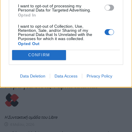
I want to opt-out of processing my
Personal Data for Targeted Advertising.
Opted In
I want to opt-out of Collection, Use,
Retention, Sale, and/or Sharing of my
Personal Data that Is Unrelated with the
Purposes for which it was collected.
Opted Out
CONFIRM
ΕΙΔΉΣΕΙΣ
ΕΛΛΆΔΑ
Φυλή: Δύο συλλήψεις σε οικισμούς
Data Deletion
Data Access
Privacy Policy
Ρομά για όπλα, ναρκωτικά και
Η Συντακτική ομάδα του Libre
4 Μαΐου, 2026