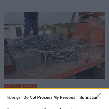
ΕΙΔΉΣΕΙΣ
ΕΛΛΆΔΑ
Επιχείρηση ΕΛΑΣ σε Μέγαρα-Νέα
libre.gr -
Do Not Process My Personal Information
Πέραμο: 11 συλλήψεις Ρομά για
ρευματοκλοπές