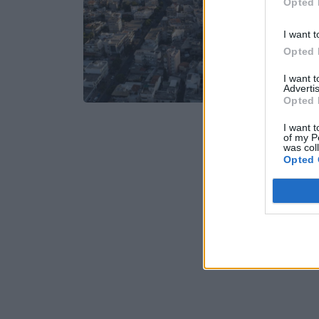
Opted 
I want t
Opted 
I want 
Advertis
Opted 
I want t
of my P
was col
Opted 