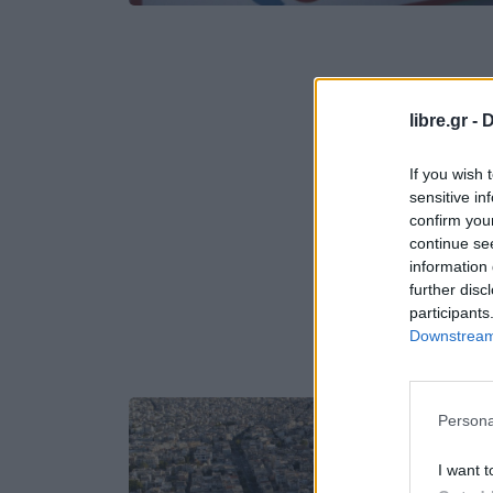
libre.gr -
D
If you wish 
sensitive in
confirm you
continue se
information 
further disc
participants
Downstream 
Persona
I want t