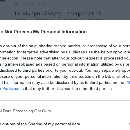
1 Ιουνίου, 2021
To Κίνημα Αλλαγής με ενημερωτικό
κείμενο δέκα σημείων του αρμόδιου
κοινοβουλετικού εκπροσώπου Μιχάλη
Κατρίνη επικρίνει έντονα την κυβέρνηση
o Not Process My Personal Information
για τις σημαντικές συνέπειες που θα
επιφέρει η ισχύς του νέου πτωχευτικού
to opt-out of the sale, sharing to third parties, or processing of your per
κώδικα στους οικονομικά ασθενέστερους
formation for targeted advertising by us, please use the below opt-out s
με σημαντικότερη τον κίνδυνο να μέινει
r selection. Please note that after your opt-out request is processed y
απροστάτευτη η πρώτη κατοικία. ΥΠΟΙΚ: Τι
eing interest-based ads based on personal information utilized by us or
θα ισχύσει για τα μειωμένα ενοίκια τον
disclosed to third parties prior to your opt-out. You may separately opt-
Ιούνιο και […]
losure of your personal information by third parties on the IAB’s list of
. This information may also be disclosed by us to third parties on the
IA
ΠΕΡΙΣΣΌΤΕΡΑ ...
Participants
that may further disclose it to other third parties.
HEADLINES
l Data Processing Opt Outs
Διαγράφονται χρέη και
o opt-out of the Sharing of my personal data.
περιουσία – Νέος πτωχευτικός