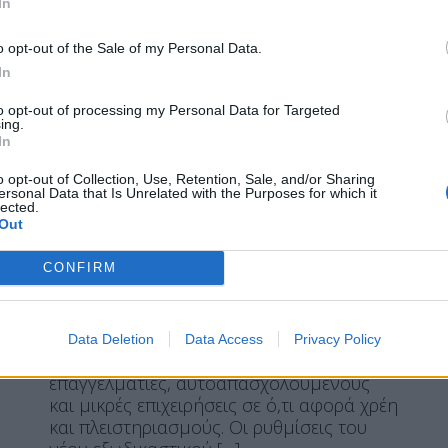
In
με άρση για
o opt-out of the Sale of my Personal Data.
In
to opt-out of processing my Personal Data for Targeted
ing.
Η Συντακτική ομάδα του Libre
In
1 Ιουνίου, 2021
o opt-out of Collection, Use, Retention, Sale, and/or Sharing
Τέλος στην προστασίας της πρώτης
ersonal Data that Is Unrelated with the Purposes for which it
κατοικίας, χωρίς να είναι έτοιμος ο
lected.
Out
Φορέας Απόκτησης και Επαναμίσθωσης
Ακινήτων, καθώς από σήμερα Τρίτη 1
CONFIRM
Ιουνίου τίθεται σε ισχύ ο νέος
πτωχευτικός κώδικας. Έτσι
διαμορφώνονται νέα δυσμενέστερα
δεδομένα για χιλιάδες υπερχρεωμένους
Data Deletion
Data Access
Privacy Policy
πολίτες, νοικοκυριά, ελεύθερους
επαγγελματίες, αυτοαπασχολούμενους
και μικρές επιχειρήσεις σε ό,τι αφορά χρέη
και πλειστηριασμούς. Οι ρυθμίσεις του