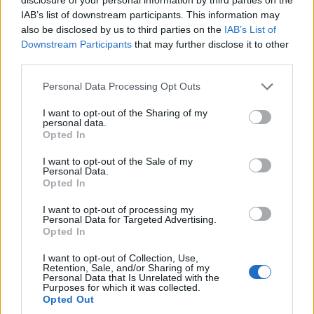
Απελευθέρωσης της Καρπάθου μίλησε ο τέως
IAB’s list of downstream participants. This information may
Πρόεδρος της Δημοκρατίας Προκόπη
also be disclosed by us to third parties on the
IAB’s List of
Παυλόπουλος. Σε ομιλία του, κατά την εκδήλωση
Downstream Participants
that may further disclose it to other
του Παγκαρπαθιακού Εορτασμού για την 79η
third parties.
Επέτειο της Επανάστασης και Απελευθέρωσης της
Personal Data Processing Opt Outs
Καρπάθου την 5η Οκτωβρίου του 1944 που
οργάνωσε ο «Σύλλογος Απανταχού Καρπαθίων»,
I want to opt-out of the Sharing of my
με θέμα […]
personal data.
Opted In
ΠΕΡΙΣΣΌΤΕΡΑ ...
I want to opt-out of the Sale of my
Personal Data.
Opted In
I want to opt-out of processing my
Personal Data for Targeted Advertising.
Opted In
I want to opt-out of Collection, Use,
Retention, Sale, and/or Sharing of my
Personal Data that Is Unrelated with the
Purposes for which it was collected.
Opted Out