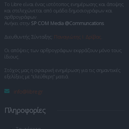
Το Libre είναι ένας ιστότοπος ενημέρωσης και άποψης
και στελεχώνεται από ομάδα δημοσιογράφων και
αρθρογράφων.
Ανήκει στην
SP COM Media @Communcations
.
Διευθυντής Σύνταξης:
Παναγιώτης Ι. Δρίβας
.
Οι απόψεις των αρθρογράφων εκφράζουν μόνο τους
ίδιους.
Στόχος μας η σφαιρική ενημέρωση για τις σημαντικές
εξελίξεις με “ελεύθερη” ματιά.
info@libre.gr
Πληροφορίες