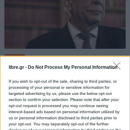
ΠΟΛΙΤΙΚΉ
Προκόπης Παυλόπουλος: Η Ελλάδα
libre.gr -
Do Not Process My Personal Information
έχει το δικαίωμα να θωρακίζει τα
If you wish to opt-out of the sale, sharing to third parties, or
processing of your personal or sensitive information for
targeted advertising by us, please use the below opt-out
section to confirm your selection. Please note that after your
opt-out request is processed you may continue seeing
Η Συντακτική ομάδα του Libre
interest-based ads based on personal information utilized by
19 Νοεμβρίου, 2023
us or personal information disclosed to third parties prior to
Στην εκδήλωση του Παγκαρπαθιακού Εορτασμού
your opt-out. You may separately opt-out of the further
για την 79η Επέτειο της Επανάστασης και
disclosure of your personal information by third parties on the