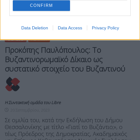
CONFIRM
Data Deletion
Data Access
Privacy Policy
ΕΙΔΉΣΕΙΣ
ΠΟΛΙΤΙΚΉ
Προκόπης Παυλόπουλος: Το
Βυζαντινορωμαϊκό Δίκαιο ως
συστατικό στοιχείο του Βυζαντινού
Η Συντακτική ομάδα του Libre
20 Σεπτεμβρίου, 2023
Σε ομιλία του, κατά την Εκδήλωση του Δήμου
Θεσσαλονίκης με τίτλο «Γιατί το Βυζάντιο;», ο
τέως Πρόεδρος της Δημοκρατίας, Ακαδημαϊκός