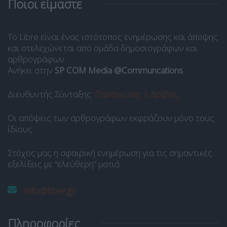
Ποιοι είμαστε
Το Libre είναι ένας ιστότοπος ενημέρωσης και άποψης
και στελεχώνεται από ομάδα δημοσιογράφων και
αρθρογράφων.
Ανήκει στην
SP COM Media @Communcations
.
Διευθυντής Σύνταξης:
Παναγιώτης Ι. Δρίβας
.
Οι απόψεις των αρθρογράφων εκφράζουν μόνο τους
ίδιους.
Στόχος μας η σφαιρική ενημέρωση για τις σημαντικές
εξελίξεις με “ελεύθερη” ματιά.
info@libre.gr
Πληροφορίες