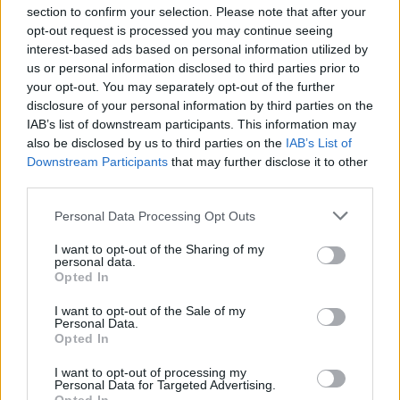
section to confirm your selection. Please note that after your
opt-out request is processed you may continue seeing
ΕΙΔΉΣΕΙΣ
ΕΛΛΆΔΑ
interest-based ads based on personal information utilized by
Στο 85% αυξάνεται η πληρότητα σε
us or personal information disclosed to third parties prior to
your opt-out. You may separately opt-out of the further
τρόλεϊ, ηλεκτρικό και μετρό
disclosure of your personal information by third parties on the
IAB’s list of downstream participants. This information may
also be disclosed by us to third parties on the
IAB’s List of
Downstream Participants
that may further disclose it to other
third parties.
Η Συντακτική ομάδα του Libre
22 Οκτωβρίου, 2021
Personal Data Processing Opt Outs
Αυξάνεται στο 85% από το 65% που ισχύει τώρα η
I want to opt-out of the Sharing of my
μέγιστη πληρότητα στα Μέσα Μαζικής
personal data.
Opted In
Μεταφοράς από τη Δευτέρα 25 Οκτωβρίου,
ημέρα… Δακτυλίου. Η απόφαση αναμένεται να
I want to opt-out of the Sale of my
δημοσιευτεί αύριο σε ΦΕΚ και με την εφαρμογή
Personal Data.
Opted In
της πλέον όλα τα Μέσα θα έχουν την ίδια μέγιστη
δυνατή πληρότητα, καθώς το 85% ισχύει ήδη για
I want to opt-out of processing my
λεωφορεία και […]
Personal Data for Targeted Advertising.