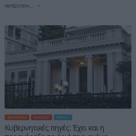
ΠΕΡΙΣΣΌΤΕΡΑ ...
BACKSTAGE
ΕΙΔΉΣΕΙΣ
ΘΈΜΑ 1
Κυβερνητικές πηγές: Έχει και η