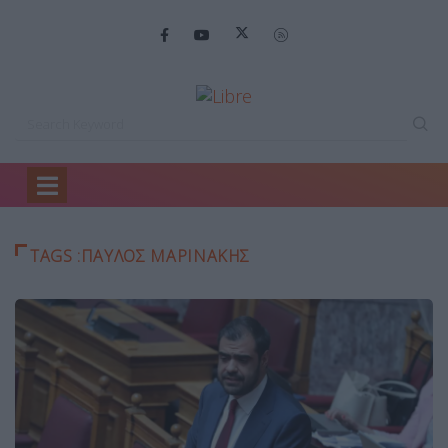
Home
Παύλος Μαρινάκης
TAGS :ΠΑΎΛΟΣ ΜΑΡΙΝΆΚΗΣ