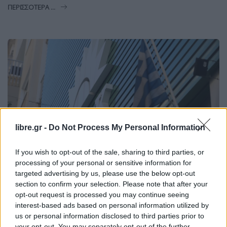
ΠΕΡΙΣΣΌΤΕΡΑ ...
libre.gr -
Do Not Process My Personal Information
If you wish to opt-out of the sale, sharing to third parties, or
processing of your personal or sensitive information for
targeted advertising by us, please use the below opt-out
section to confirm your selection. Please note that after your
ΠΟΛΙΤΙΚΉ
opt-out request is processed you may continue seeing
interest-based ads based on personal information utilized by
ΠΑΣΟΚ σε Μαρινάκη: Κάθεστε στα ίδια
us or personal information disclosed to third parties prior to
έδρανα με την ακροδεξιά,στις
your opt-out. You may separately opt-out of the further