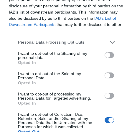
disclosure of your personal information by third parties on the
IAB’s list of downstream participants. This information may
also be disclosed by us to third parties on the
IAB’s List of
Downstream Participants
that may further disclose it to other
third parties.
Η Συντακτική ομάδα του Libre
30 Μαρτίου, 2026
Personal Data Processing Opt Outs
«Μάλλον κάτι πολύ καλό έγινε στο συνέδριο
του ΠΑΣΟΚ. Δεν εξηγούνται αλλιώς οι λεκτικές
I want to opt-out of the Sharing of my
personal data.
πιρουέτες του κ. Μαρινάκη και το άγχος που τον
Opted In
διακατείχε στη σημερινή ενημέρωση των
πολιτικών συντακτών», αναφέρει το ΠΑΣΟΚ, σε
I want to opt-out of the Sale of my
Personal Data.
ανακοίνωσή του σχετικά με τις δηλώσεις του
Opted In
κυβερνητικού εκπροσώπου.
I want to opt-out of processing my
ΠΕΡΙΣΣΌΤΕΡΑ ...
Personal Data for Targeted Advertising.
Opted In
I want to opt-out of Collection, Use,
Retention, Sale, and/or Sharing of my
Personal Data that Is Unrelated with the
Purposes for which it was collected.
Opted Out