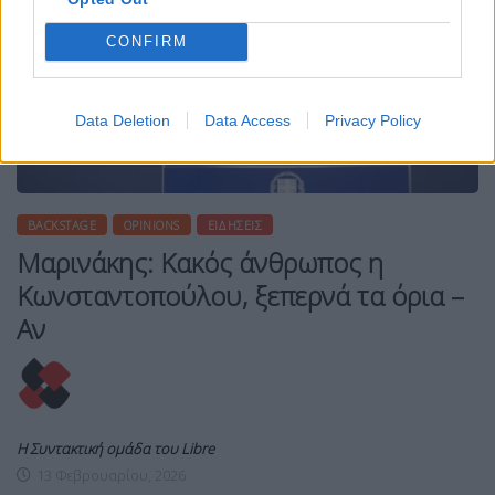
CONFIRM
Data Deletion
Data Access
Privacy Policy
BACKSTAGE
OPINIONS
ΕΙΔΉΣΕΙΣ
Μαρινάκης: Κακός άνθρωπος η
Κωνσταντοπούλου, ξεπερνά τα όρια –
Αν
Η Συντακτική ομάδα του Libre
13 Φεβρουαρίου, 2026