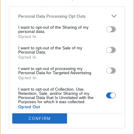
third parties.
Η Συντακτική ομάδα του Libre
Personal Data Processing Opt Outs
16 Απριλίου, 2026
Διαψεύδει ο Άρειος Πάγος δημοσίευμα
I want to opt-out of the Sharing of my
personal data.
για παραίτηση αρεοπαγίτη επειδή διαφώνησε με
Opted In
την απόφαση του δικαστικού συμβουλίου της
Λάρισας που έκανε δεκτή την αίτηση αποχής της
I want to opt-out of the Sale of my
Personal Data.
προέδρου του δικαστηρίου για τα εξαφανισμένα
Opted In
βίντεο του σιδηροδρομικού δυστυχήματος των
Τεμπών.
I want to opt-out of processing my
Personal Data for Targeted Advertising.
ΠΕΡΙΣΣΌΤΕΡΑ ...
Opted In
I want to opt-out of Collection, Use,
Retention, Sale, and/or Sharing of my
Personal Data that Is Unrelated with the
Purposes for which it was collected.
Opted Out
CONFIRM