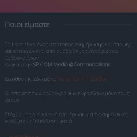
Ποιοι είμαστε
Το Libre είναι ένας ιστότοπος ενημέρωσης και άποψης
και στελεχώνεται από ομάδα δημοσιογράφων και
αρθρογράφων.
Ανήκει στην
SP COM Media @Communcations
.
Διευθυντής Σύνταξης:
Παναγιώτης Ι. Δρίβας
.
Οι απόψεις των αρθρογράφων εκφράζουν μόνο τους
ίδιους.
Στόχος μας η σφαιρική ενημέρωση για τις σημαντικές
εξελίξεις με “ελεύθερη” ματιά.