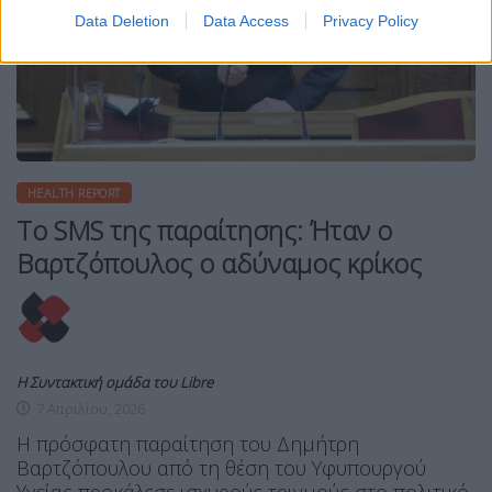
Data Deletion
Data Access
Privacy Policy
HEALTH REPORT
Το SMS της παραίτησης: Ήταν ο
Βαρτζόπουλος ο αδύναμος κρίκος
Η Συντακτική ομάδα του Libre
7 Απριλίου, 2026
Η πρόσφατη παραίτηση του Δημήτρη
Βαρτζόπουλου από τη θέση του Υφυπουργού
Υγείας προκάλεσε ισχυρούς τριγμούς στο πολιτικό