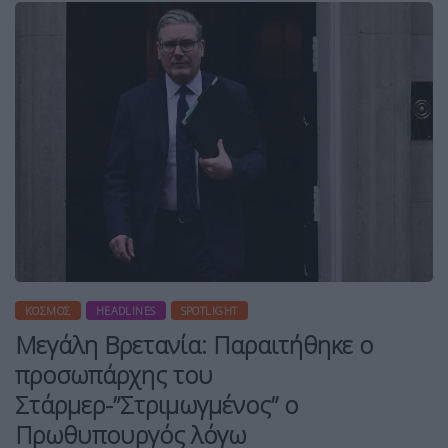
ΚΌΣΜΟΣ
HEADLINES
SPOTLIGHT
Μεγάλη Βρετανία: Παραιτήθηκε ο
προσωπάρχης του
Στάρμερ-”Στριμωγμένος” ο
Πρωθυπουργός λόγω