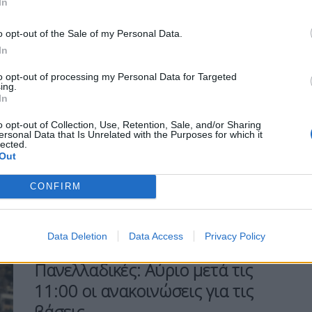
In
o opt-out of the Sale of my Personal Data.
In
Η Συντακτική ομάδα του Libre
to opt-out of processing my Personal Data for Targeted
ing.
23 Ιουλίου, 2026
In
Οι βάσεις εισαγωγής στα ανώτατα
εκπαιδευτικά ιδρύματα που
o opt-out of Collection, Use, Retention, Sale, and/or Sharing
ersonal Data that Is Unrelated with the Purposes for which it
ανακοινώθηκαν σήμερα, καταγράφουν
lected.
αυξομειώσεις στις σχολές του 1ου, 3ου
Out
και 4ου επιστημονικού πεδίου.
CONFIRM
ΠΕΡΙΣΣΌΤΕΡΑ ...
Data Deletion
Data Access
Privacy Policy
ΕΛΛΆΔΑ
MIRROR
Πανελλαδικές: Αύριο μετά τις
11:00 οι ανακοινώσεις για τις
βάσεις