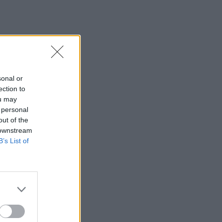
sonal or
ection to
ou may
 personal
out of the
 downstream
B’s List of