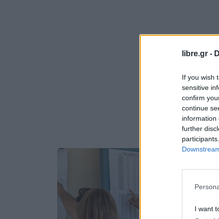
libre.gr -
D
If you wish 
sensitive in
confirm you
continue se
information 
further disc
participants
Downstream 
Persona
I want t