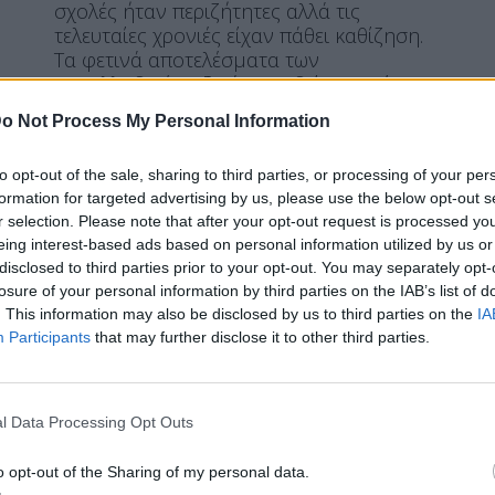
σχολές ήταν περιζήτητες αλλά τις
τελευταίες χρονιές είχαν πάθει καθίζηση.
Τα φετινά αποτελέσματα των
Πανελλαδικών Εξετάσεων δείχνουν ότι οι
πρωτοβουλίες του Υπουργείου Εθνικής
o Not Process My Personal Information
Άμυνας για την ενίσχυση της
ελκυστικότητας των Στρατιωτικών Σχολών,
to opt-out of the sale, sharing to third parties, or processing of your per
σε συνδυασμό με την εργασιακή
formation for targeted advertising by us, please use the below opt-out s
αβεβαιότητα, που παρατηρείται σε
r selection. Please note that after your opt-out request is processed y
άλλους κλάδους, απέδωσαν καρπούς.
eing interest-based ads based on personal information utilized by us or
ΠΕΡΙΣΣΌΤΕΡΑ ...
disclosed to third parties prior to your opt-out. You may separately opt-
losure of your personal information by third parties on the IAB’s list of
. This information may also be disclosed by us to third parties on the
IA
Participants
that may further disclose it to other third parties.
ΕΛΛΆΔΑ
SPOTLIGHT
ΘΈΜΑ 2
Πανελλαδικές/Η ακτινογραφία
των βάσεων: Ποιες σχολές
l Data Processing Opt Outs
εκτοξεύτηκαν, πού
o opt-out of the Sharing of my personal data.
σημειώνονται μεγάλες