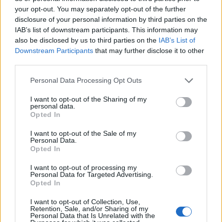
your opt-out. You may separately opt-out of the further
οικογένειας που ζούσε κοντά στην πόλη Κρεβί Ρι,
disclosure of your personal information by third parties on the
ένας άνθρωπος στο Κίεβο κι άλλος ένας στην
IAB’s list of downstream participants. This information may
Πολτάβα-- έχασαν τη ζωή τους σε ρωσικά
also be disclosed by us to third parties on the
IAB’s List of
πλήγματα στην Ουκρανία τη νύχτα της Τετάρτης
Downstream Participants
that may further disclose it to other
προς Πέμπτη, μερικές ώρες μετά την
third parties.
προειδοποίηση εναντίον «μαζικής επίθεσης» που
διατύπωσε ο ουκρανός πρόεδρος Βολοντίμιρ
Personal Data Processing Opt Outs
Ζελένσκι.
I want to opt-out of the Sharing of my
ΠΕΡΙΣΣΌΤΕΡΑ ...
personal data.
Opted In
I want to opt-out of the Sale of my
Personal Data.
Opted In
I want to opt-out of processing my
Personal Data for Targeted Advertising.
Opted In
I want to opt-out of Collection, Use,
Retention, Sale, and/or Sharing of my
Personal Data that Is Unrelated with the