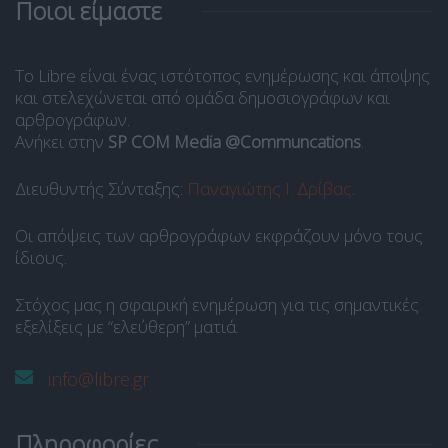
Ποιοι είμαστε
Το Libre είναι ένας ιστότοπος ενημέρωσης και άποψης
και στελεχώνεται από ομάδα δημοσιογράφων και
αρθρογράφων.
Ανήκει στην
SP COM Media @Communcations
.
Διευθυντής Σύνταξης:
Παναγιώτης Ι. Δρίβας
.
Οι απόψεις των αρθρογράφων εκφράζουν μόνο τους
ίδιους.
Στόχος μας η σφαιρική ενημέρωση για τις σημαντικές
εξελίξεις με “ελεύθερη” ματιά.
info@libre.gr
Πληροφορίες