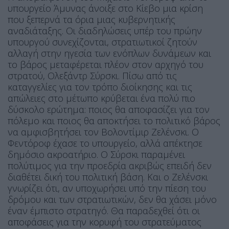
υπουργείο Άμυνας άνοιξε στο Κίεβο μια κρίση
που ξεπερνά τα όρια μιας κυβερνητικής
αναδιάταξης. Οι διαδηλώσεις υπέρ του πρώην
υπουργού συνεχίζονται, στρατιωτικοί ζητούν
αλλαγή στην ηγεσία των ενόπλων δυνάμεων και
το βάρος μεταφέρεται πλέον στον αρχηγό του
στρατού, Ολεξάντρ Σύρσκι. Πίσω από τις
καταγγελίες για τον τρόπο διοίκησης και τις
απώλειες στο μέτωπο κρύβεται ένα πολύ πιο
δύσκολο ερώτημα: ποιος θα αποφασίζει για τον
πόλεμο και ποιος θα αποκτήσει το πολιτικό βάρος
να αμφισβητήσει τον Βολοντίμιρ Ζελένσκι. Ο
Φεντόροφ έχασε το υπουργείο, αλλά απέκτησε
δημόσιο ακροατήριο. Ο Σύρσκι παραμένει
πολύτιμος για την προεδρία ακριβώς επειδή δεν
διαθέτει δική του πολιτική βάση. Και ο Ζελένσκι
γνωρίζει ότι, αν υποχωρήσει υπό την πίεση του
δρόμου και των στρατιωτικών, δεν θα χάσει μόνο
έναν έμπιστο στρατηγό. Θα παραδεχθεί ότι οι
αποφάσεις για την κορυφή του στρατεύματος