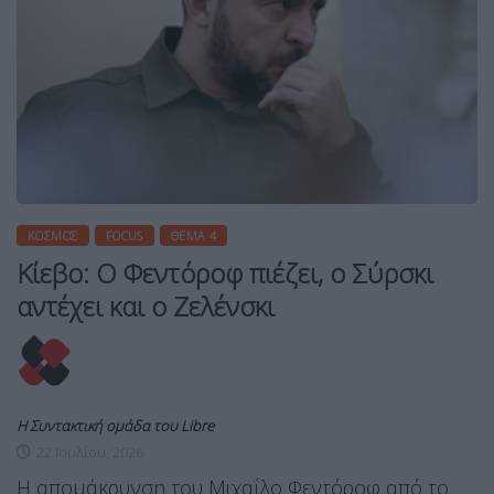
ΚΌΣΜΟΣ
FOCUS
ΘΈΜΑ 4
Κίεβο: Ο Φεντόροφ πιέζει, ο Σύρσκι
αντέχει και ο Ζελένσκι
Η Συντακτική ομάδα του Libre
22 Ιουλίου, 2026
Η απομάκρυνση του Μιχαΐλο Φεντόροφ από το