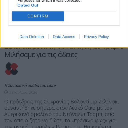
Purposes for which it was collected.
Opted Out
CONFIRM
MIRROR
ΚΌΣΜΟΣ
Data Deletion
Data Access
Privacy Policy
Ζελένσκι μετά τη συνάντηση με Τραμπ:
Μιλήσαμε για τις άδειες
Η Συντακτική ομάδα του Libre
28 Ιουλίου, 2026
Ο πρόεδρος της Ουκρανίας Βολοντίμιρ Ζελένσκι
συναντήθηκε σήμερα στον Λευκό Οίκο με τον
Αμερικανό ομόλογό του Ντόναλντ Τραμπ, από
τον οποίο ζητά να δώσει το «πράσινο φως» για
την αγορά πυραύλων Patriot, που θεωρούνται