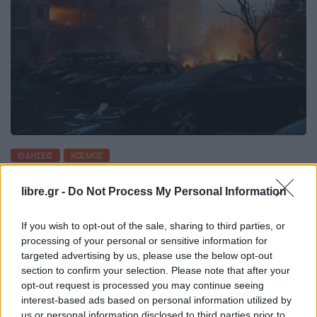
ΕΙΔΉΣΕΙΣ
ΚΌΣΜΟΣ
Ουκρανία: Ρωσικά πυραυλικά
libre.gr -
Do Not Process My Personal Information
πλήγματα τη νύχτα – Οκτώ νεκροί
If you wish to opt-out of the sale, sharing to third parties, or
processing of your personal or sensitive information for
targeted advertising by us, please use the below opt-out
section to confirm your selection. Please note that after your
Η Συντακτική ομάδα του Libre
opt-out request is processed you may continue seeing
30 Ιουλίου, 2026
interest-based ads based on personal information utilized by
Τουλάχιστον οκτώ άνθρωποι --έξι μέλη
us or personal information disclosed to third parties prior to