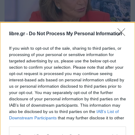
libre.gr -
Do Not Process My Personal Information
If you wish to opt-out of the sale, sharing to third parties, or
processing of your personal or sensitive information for
ΠΟΛΙΤΙΚΉ
targeted advertising by us, please use the below opt-out
Μπακογιάννη για νίκη Τραμπ: Όχι απλά
section to confirm your selection. Please note that after your
“καμπανάκι” αλλά “καμπαναριό” για
opt-out request is processed you may continue seeing
interest-based ads based on personal information utilized by
us or personal information disclosed to third parties prior to
your opt-out. You may separately opt-out of the further
disclosure of your personal information by third parties on the
IAB’s list of downstream participants. This information may
Η Συντακτική ομάδα του Libre
also be disclosed by us to third parties on the
IAB’s List of
6 Νοεμβρίου, 2024
Downstream Participants
that may further disclose it to other
Τη νίκη του Ντόναλντ Τραμπ στις αμερικανικές
third parties.
εκλογές και τη δεύτερη θητεία του