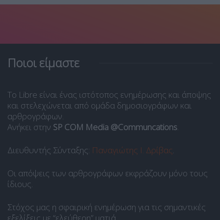
Ποιοι είμαστε
Το Libre είναι ένας ιστότοπος ενημέρωσης και άποψης
και στελεχώνεται από ομάδα δημοσιογράφων και
αρθρογράφων.
Ανήκει στην
SP COM Media @Communcations
.
Διευθυντής Σύνταξης:
Παναγιώτης Ι. Δρίβας
.
Οι απόψεις των αρθρογράφων εκφράζουν μόνο τους
ίδιους.
Στόχος μας η σφαιρική ενημέρωση για τις σημαντικές
εξελίξεις με “ελεύθερη” ματιά.