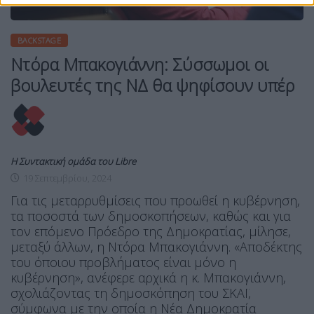
BACKSTAGE
Ντόρα Μπακογιάννη: Σύσσωμοι οι
βουλευτές της ΝΔ θα ψηφίσουν υπέρ
Η Συντακτική ομάδα του Libre
19 Σεπτεμβρίου, 2024
Για τις μεταρρυθμίσεις που προωθεί η κυβέρνηση,
τα ποσοστά των δημοσκοπήσεων, καθώς και για
τον επόμενο Πρόεδρο της Δημοκρατίας, μίλησε,
μεταξύ άλλων, η Ντόρα Μπακογιάννη. «Αποδέκτης
του όποιου προβλήματος είναι μόνο η
κυβέρνηση», ανέφερε αρχικά η κ. Μπακογιάννη,
σχολιάζοντας τη δημοσκόπηση του ΣΚΑΪ,
σύμφωνα με την οποία η Νέα Δημοκρατία