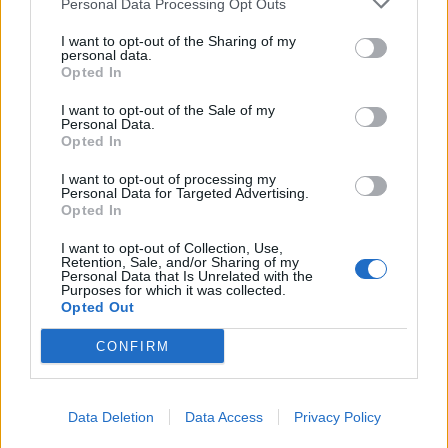
Personal Data Processing Opt Outs
Ρεπουμπλικανού στον Λευκό Οίκο σχολίασε
μιλώντας στο ραδιόφωνο του ΣΚΑΪ, η βουλευτής
I want to opt-out of the Sharing of my
της ΝΔ, Ντόρα Μπακογιάννη. «Για να είμαι τελείως
personal data.
Opted In
ειλικρινής, το έβλεπα να έρχεται. Και το έβλεπα να
έρχεται μετά από ένα τελευταίο ταξίδι στην
I want to opt-out of the Sale of my
Αμερική, στη Νέα Υόρκη, όπου ήταν […]
Personal Data.
Opted In
ΠΕΡΙΣΣΌΤΕΡΑ ...
I want to opt-out of processing my
Personal Data for Targeted Advertising.
Opted In
I want to opt-out of Collection, Use,
Retention, Sale, and/or Sharing of my
Personal Data that Is Unrelated with the
Purposes for which it was collected.
Opted Out
CONFIRM
Data Deletion
Data Access
Privacy Policy