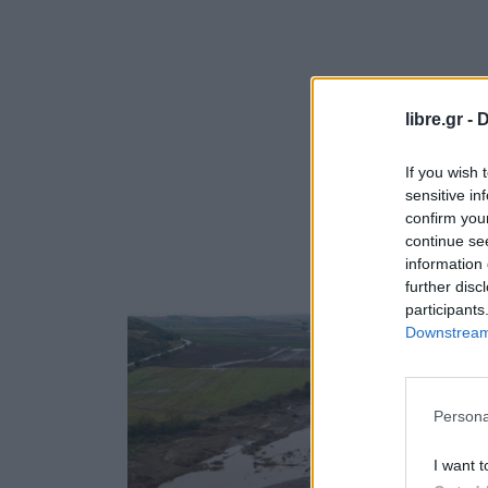
libre.gr -
D
If you wish 
sensitive in
confirm you
continue se
information 
further disc
participants
Downstream 
Persona
I want t