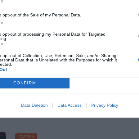
In
o opt-out of the Sale of my Personal Data.
Η Συντακτική ομάδα του Libre
In
6 Δεκεμβρίου, 2025
Η κακοκαιρία Byron υποχωρεί σταδιακά
to opt-out of processing my Personal Data for Targeted
ing.
ωστόσο εξακολουθήσει να προκαλεί
In
προβλήματα. Οι κάτοικοι του οικισμού
Υπέρεια της περιφερειακής κοινότητας
o opt-out of Collection, Use, Retention, Sale, and/or Sharing
ersonal Data that Is Unrelated with the Purposes for which it
Λάρισας, καλούνται να μετακινηθούν
lected.
προς την πόλη των Φαρσάλων, λόγω
Out
υπερχείλισης του ποταμού Ενιπέα. Το
μήνυμα που έλαβαν από το 112 αναφέρει:
CONFIRM
«Αν βρίσκεστε στον οικισμό της Υπέρειας
της Περιφερειακής Ενότητας Λάρισας,
απομακρυνθείτε προς την πόλη των […]
Data Deletion
Data Access
Privacy Policy
ΠΕΡΙΣΣΌΤΕΡΑ ...
ΠΟΛΙΤΙΚΉ