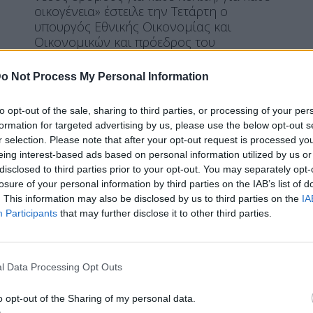
οικογένεια» έστειλε την Τετάρτη ο
υπουργός Εθνικής Οικονομίας και
Οικονομικών και πρόεδρος του
Eurogroup, Κυριάκος Πιερρακάκης, με
ανάρτηση του στα social media. Κάνοντας
o Not Process My Personal Information
ανασκόπηση των πολιτικών που
ακολουθήσε το ΥΠΕΘΟ και η κυβέρνηση,
to opt-out of the sale, sharing to third parties, or processing of your per
ο κ. Πιερρακάκης υποστήριξε πως το
formation for targeted advertising by us, please use the below opt-out s
«2025 άφησε […]
r selection. Please note that after your opt-out request is processed y
eing interest-based ads based on personal information utilized by us or
ΠΕΡΙΣΣΌΤΕΡΑ ...
disclosed to third parties prior to your opt-out. You may separately opt-
losure of your personal information by third parties on the IAB’s list of
. This information may also be disclosed by us to third parties on the
IA
HEADLINES
ΕΙΔΉΣΕΙΣ
ΕΛΛΆΔΑ
Participants
that may further disclose it to other third parties.
Μήνυμα στο 112 για
απομάκρυνση κατοίκων:
l Data Processing Opt Outs
Υπερχείλισε ο ποταμός Ενιπέας-
o opt-out of the Sharing of my personal data.