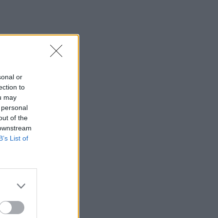
sonal or
ection to
ou may
 personal
out of the
 downstream
B’s List of