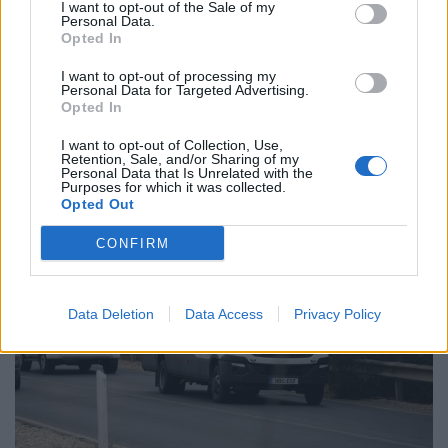
I want to opt-out of the Sale of my
Τόσο ο πατέρας όσο και η μητριά των παιδιών,
Personal Data.
Opted In
αναμένεται να καταθέσουν σήμερα (29.06.2026)
για την υπόθεση ενώ οι έρευνες των αρχών είναι
I want to opt-out of processing my
ακόμα σε εξέλιξη.
Personal Data for Targeted Advertising.
Opted In
ΠΕΡΙΣΣΌΤΕΡΑ ...
I want to opt-out of Collection, Use,
Retention, Sale, and/or Sharing of my
Personal Data that Is Unrelated with the
Purposes for which it was collected.
Opted Out
CONFIRM
Data Deletion
Data Access
Privacy Policy