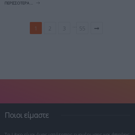
ΠΕΡΙΣΣΌΤΕΡΑ ...
…
1
2
3
55
Ποιοι είμαστε
Το Libre είναι ένας ιστότοπος ενημέρωσης και άποψης