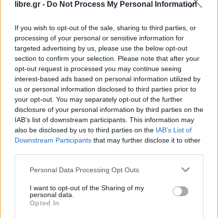
libre.gr -
Do Not Process My Personal Information
If you wish to opt-out of the sale, sharing to third parties, or
processing of your personal or sensitive information for
targeted advertising by us, please use the below opt-out
section to confirm your selection. Please note that after your
opt-out request is processed you may continue seeing
interest-based ads based on personal information utilized by
ΚΌΣΜΟΣ
MIRROR
us or personal information disclosed to third parties prior to
Σοκ στην Κύπρο: Πώς συνέβη η
your opt-out. You may separately opt-out of the further
disclosure of your personal information by third parties on the
τραγωδία με τα δύο
IAB’s list of downstream participants. This information may
also be disclosed by us to third parties on the
IAB’s List of
Downstream Participants
that may further disclose it to other
third parties.
Η Συντακτική ομάδα του Libre
Personal Data Processing Opt Outs
29 Ιουνίου, 2026
I want to opt-out of the Sharing of my
Αναπάντητα παραμένουν τα ερωτήματα για την
personal data.
Opted In
φρικτή υπόθεση με τα δύο ανήλικα αδέλφια που
βρέθηκαν νεκρά μέσα σε αυτοκίνητο στην Κύπρο.