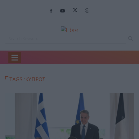
Home
Κύπρος
TAGS :ΚΎΠΡΟΣ