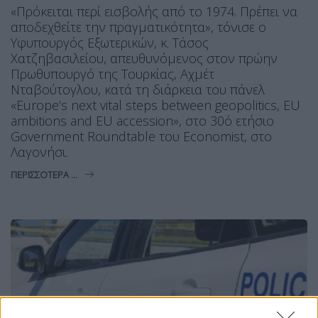
«Πρόκειται περί εισβολής από το 1974. Πρέπει να
αποδεχθείτε την πραγματικότητα», τόνισε ο
Υφυπουργός Εξωτερικών, κ. Τάσος
Χατζηβασιλείου, απευθυνόμενος στον πρώην
Πρωθυπουργό της Τουρκίας, Αχμέτ
Νταβούτογλου, κατά τη διάρκεια του πάνελ
«Europe’s next vital steps between geopolitics, EU
ambitions and EU accession», στο 30ό ετήσιο
Government Roundtable του Economist, στο
Λαγονήσι.
ΠΕΡΙΣΣΌΤΕΡΑ ...