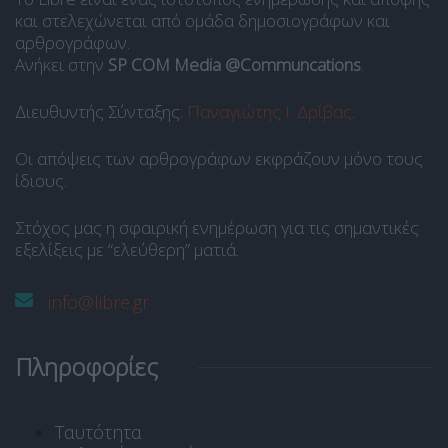
και στελεχώνεται από ομάδα δημοσιογράφων και
αρθρογράφων.
Ανήκει στην
SP COM Media @Communcations
.
Διευθυντής Σύνταξης:
Παναγιώτης Ι. Δρίβας
.
Οι απόψεις των αρθρογράφων εκφράζουν μόνο τους
ίδιους.
Στόχος μας η σφαιρική ενημέρωση για τις σημαντικές
εξελίξεις με “ελεύθερη” ματιά.
info@libre.gr
Πληροφορίες
Ταυτότητα