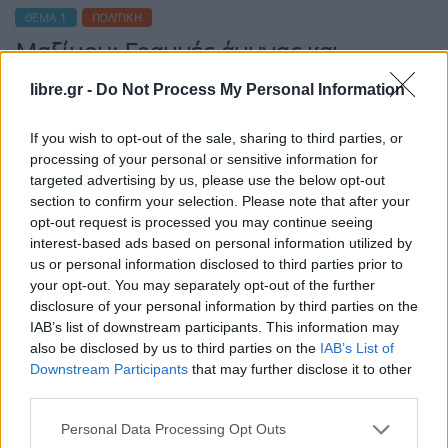
ΘΈΜΑ 1
ΠΟΛΙΤΙΚΉ
Μαξίμου: Γραμμές άμυνας και
αντεπίθεσης στη μάχη της Βουλής για
libre.gr -
Do Not Process My Personal Information
If you wish to opt-out of the sale, sharing to third parties, or
processing of your personal or sensitive information for
targeted advertising by us, please use the below opt-out
Η Συντακτική ομάδα του Libre
section to confirm your selection. Please note that after your
15 Απριλίου, 2026
opt-out request is processed you may continue seeing
Αντίστροφη μέτρηση για την αυριανή προ
interest-based ads based on personal information utilized by
us or personal information disclosed to third parties prior to
ημερήσιας διάταξης συζήτηση στην Βουλή για το
your opt-out. You may separately opt-out of the further
κράτος δικαίου, η οποία θα δώσει και τον τόνο
disclosure of your personal information by third parties on the
στην πολιτική αντιπαράθεση από δω και πέρα.
IAB’s list of downstream participants. This information may
Μία αντιπαράθεση που αναμένεται να κλιμακωθεί
also be disclosed by us to third parties on the
IAB’s List of
με φόντο:
Downstream Participants
that may further disclose it to other
ΠΕΡΙΣΣΌΤΕΡΑ ...
third parties.
Personal Data Processing Opt Outs