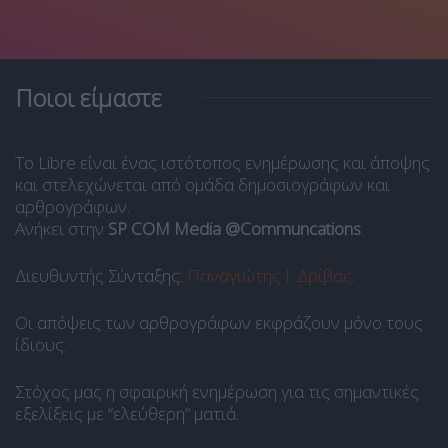
Ποιοι είμαστε
Το Libre είναι ένας ιστότοπος ενημέρωσης και άποψης
και στελεχώνεται από ομάδα δημοσιογράφων και
αρθρογράφων.
Ανήκει στην
SP COM Media @Communcations
.
Διευθυντής Σύνταξης:
Παναγιώτης Ι. Δρίβας
.
Οι απόψεις των αρθρογράφων εκφράζουν μόνο τους
ίδιους.
Στόχος μας η σφαιρική ενημέρωση για τις σημαντικές
εξελίξεις με “ελεύθερη” ματιά.