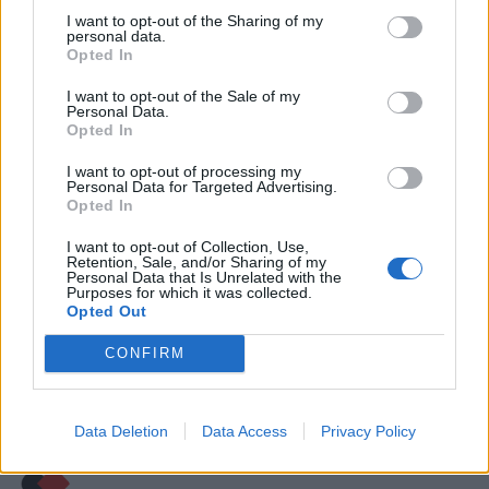
I want to opt-out of the Sharing of my
personal data.
Opted In
I want to opt-out of the Sale of my
Personal Data.
Opted In
I want to opt-out of processing my
Personal Data for Targeted Advertising.
Opted In
I want to opt-out of Collection, Use,
Retention, Sale, and/or Sharing of my
Personal Data that Is Unrelated with the
Purposes for which it was collected.
Opted Out
ΘΈΜΑ 3
ΠΟΛΙΤΙΚΉ
CONFIRM
Εβδομάδα “μαχών” στη Βουλή-Κράτος
Δικαίου και ΟΠΕΚΕΠΕ στο επίκεντρο-
Τα κοινοβουλευτικά
Data Deletion
Data Access
Privacy Policy