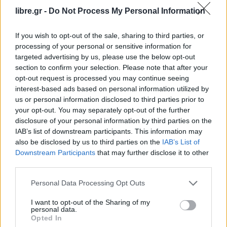
libre.gr -
Do Not Process My Personal Information
If you wish to opt-out of the sale, sharing to third parties, or
processing of your personal or sensitive information for
targeted advertising by us, please use the below opt-out
MIRROR
SPOTLIGHT
ΟΙΚΟΝΟΜΊΑ
section to confirm your selection. Please note that after your
Αύξηση κατώτατου μισθού: Ποια
opt-out request is processed you may continue seeing
interest-based ads based on personal information utilized by
επίδομα συμπαρασύρει, πώς
us or personal information disclosed to third parties prior to
διαμορφώνονται τριετίες, επίδομα
your opt-out. You may separately opt-out of the further
disclosure of your personal information by third parties on the
IAB’s list of downstream participants. This information may
also be disclosed by us to third parties on the
IAB’s List of
Downstream Participants
that may further disclose it to other
Η Συντακτική ομάδα του Libre
third parties.
26 Μαρτίου, 2026
Personal Data Processing Opt Outs
Η αύξηση στον κατώτατο μισθό είναι της τάξεως
του 4,5% καθώς από 1ης Απριλίου διαμορφώνεται
I want to opt-out of the Sharing of my
personal data.
στα 920 ευρώ. Πρόκειται για την έκτη διαδοχική
Opted In
αύξηση από το 2019 που ήταν στα 650 ευρώ.