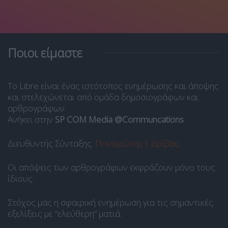
Ποιοι είμαστε
Το Libre είναι ένας ιστότοπος ενημέρωσης και άποψης
και στελεχώνεται από ομάδα δημοσιογράφων και
αρθρογράφων.
Ανήκει στην
SP COM Media @Communcations
.
Διευθυντής Σύνταξης:
Παναγιώτης Ι. Δρίβας
.
Οι απόψεις των αρθρογράφων εκφράζουν μόνο τους
ίδιους.
Στόχος μας η σφαιρική ενημέρωση για τις σημαντικές
εξελίξεις με “ελεύθερη” ματιά.