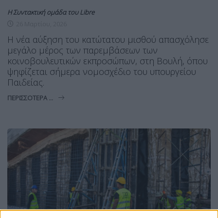
Η Συντακτική ομάδα του Libre
26 Μαρτίου, 2026
Η νέα αύξηση του κατώτατου μισθού απασχόλησε
μεγάλο μέρος των παρεμβάσεων των
κοινοβουλευτικών εκπροσώπων, στη Βουλή, όπου
ψηφίζεται σήμερα νομοσχέδιο του υπουργείου
Παιδείας.
ΠΕΡΙΣΣΌΤΕΡΑ ...