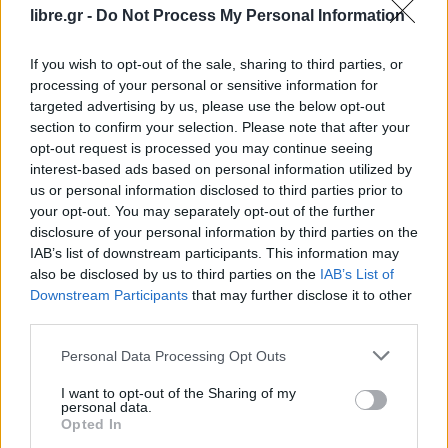
Η Συντακτική ομάδα του Libre
libre.gr -
Do Not Process My Personal Information
29 Δεκεμβρίου, 2025
If you wish to opt-out of the sale, sharing to third parties, or
Τρία άτομα (μία 19χρονη ημεδαπή και δύο
processing of your personal or sensitive information for
αλλοδαποί, 20 και 34 ετών) συνελήφθησαν, χθες,
targeted advertising by us, please use the below opt-out
σε περιοχές της Καστοριάς και της Πέλλας, για
section to confirm your selection. Please note that after your
διακίνηση μεγάλης ποσότητας ακατέργαστης
opt-out request is processed you may continue seeing
κάνναβης, βάρους 28 κιλών και 100 γραμμαρίων.
interest-based ads based on personal information utilized by
Ειδικότερα, αστυνομικοί του Τμήματος Δίωξης
us or personal information disclosed to third parties prior to
Ναρκωτικών της Υποδιεύθυνσης Δίωξης και
your opt-out. You may separately opt-out of the further
Εξιχνίασης Εγκλημάτων (Υ.Δ.Ε.Ε.) Καστοριάς
disclosure of your personal information by third parties on the
εντόπισαν Ι.Χ.Ε. αυτοκίνητο, με οδηγό τη 19χρονη
IAB’s list of downstream participants. This information may
και […]
also be disclosed by us to third parties on the
IAB’s List of
Downstream Participants
that may further disclose it to other
ΠΕΡΙΣΣΌΤΕΡΑ ...
third parties.
Personal Data Processing Opt Outs
I want to opt-out of the Sharing of my
personal data.
Opted In