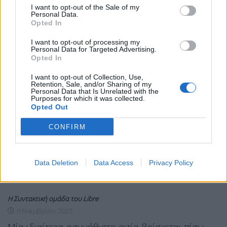
I want to opt-out of the Sale of my
Personal Data.
Opted In
I want to opt-out of processing my
Personal Data for Targeted Advertising.
Opted In
I want to opt-out of Collection, Use,
Retention, Sale, and/or Sharing of my
Personal Data that Is Unrelated with the
Purposes for which it was collected.
Opted Out
ΕΛΛΆΔΑ
ΕΙΔΉΣΕΙΣ
Καστοριά: Ένα πετροκούναβο ”έριξε”
CONFIRM
το ρεύμα στον μισό νομό
Data Deletion
Data Access
Privacy Policy
Η Συντακτική ομάδα του Libre
9 Νοεμβρίου, 2025
Μία ιδιαίτερα ασυνήθιστη αιτία βρίσκεται πίσω