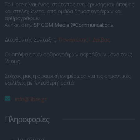
Το Libre είναι ένας ιστότοπος ενημέρωσης και άποψης
και στελεχώνεται από ομάδα δημοσιογράφων και
αρθρογράφων.
Ανήκει στην
SP COM Media @Communcations
.
Διευθυντής Σύνταξης:
Παναγιώτης Ι. Δρίβας
.
Οι απόψεις των αρθρογράφων εκφράζουν μόνο τους
ίδιους.
Στόχος μας η σφαιρική ενημέρωση για τις σημαντικές
εξελίξεις με “ελεύθερη” ματιά.
info@libre.gr
Πληροφορίες
Ταυτότητα