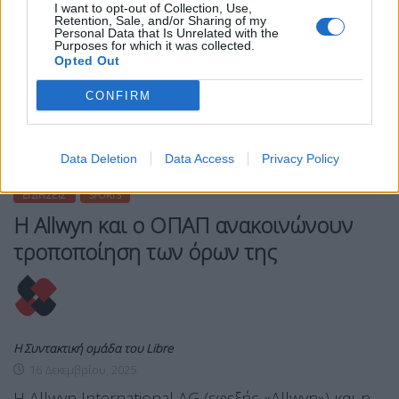
I want to opt-out of Collection, Use,
Retention, Sale, and/or Sharing of my
Personal Data that Is Unrelated with the
Purposes for which it was collected.
Opted Out
CONFIRM
Data Deletion
Data Access
Privacy Policy
ΕΙΔΉΣΕΙΣ
SPORTS
Η Allwyn και ο ΟΠΑΠ ανακοινώνουν
τροποποίηση των όρων της
Η Συντακτική ομάδα του Libre
16 Δεκεμβρίου, 2025
Η Allwyn International AG (εφεξής «Allwyn») και η