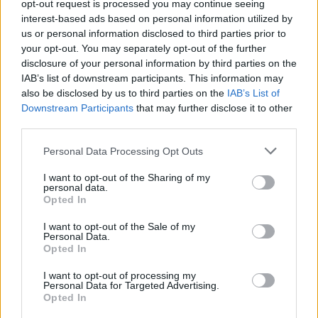
opt-out request is processed you may continue seeing
ΕΛΣΤΑΤ:”Λουκέτο” έβαλαν 557
interest-based ads based on personal information utilized by
επιχειρήσεις το 2025
us or personal information disclosed to third parties prior to
your opt-out. You may separately opt-out of the further
disclosure of your personal information by third parties on the
IAB’s list of downstream participants. This information may
also be disclosed by us to third parties on the
IAB’s List of
Downstream Participants
that may further disclose it to other
Η Συντακτική ομάδα του Libre
third parties.
26 Φεβρουαρίου, 2026
Κατά 83,2% αυξήθηκαν οι
Personal Data Processing Opt Outs
πτωχεύσεις επιχειρήσεων για το σύνολο των
I want to opt-out of the Sharing of my
τομέων της οικονομίας το 2025, σύμφωνα με
personal data.
στοιχεία που έδωσε σήμερα (26.2.2026) στη
Opted In
δημοσιότητα η Ελληνική Στατιστική Αρχή
(ΕΛΣΤΑΤ).
I want to opt-out of the Sale of my
Personal Data.
Opted In
ΠΕΡΙΣΣΌΤΕΡΑ ...
I want to opt-out of processing my
Personal Data for Targeted Advertising.
Opted In