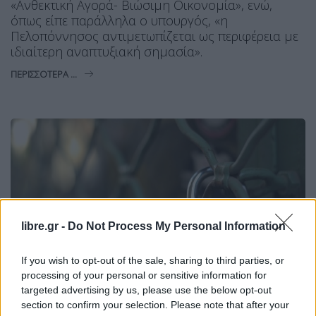
«Ανθεκτική Αγορά- Βιώσιμη Οικονομία», ενώ,
όπως είπε παράλληλα ο υπουργός, «η
Πελοπόννησος αντιμετωπίζεται ως περιφέρεια με
ιδιαίτερη αναπτυξιακή σημασία».
ΠΕΡΙΣΣΌΤΕΡΑ ...
libre.gr -
Do Not Process My Personal Information
If you wish to opt-out of the sale, sharing to third parties, or
processing of your personal or sensitive information for
targeted advertising by us, please use the below opt-out
ΕΙΔΉΣΕΙΣ
section to confirm your selection. Please note that after your
ΕΛΛΆΔΑ