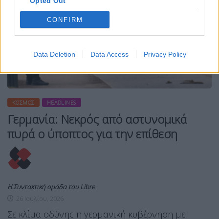
Opted Out
CONFIRM
Data Deletion
Data Access
Privacy Policy
ΚΌΣΜΟΣ
HEADLINES
Γερμανία: Νεκρός από αστυνομικά
πυρά ο ύποπτος για την επίθεση
Η Συντακτική ομάδα του Libre
26 Ιουλίου, 2026
Σε κλίμα οδύνης η γερμανική κυβέρνηση με