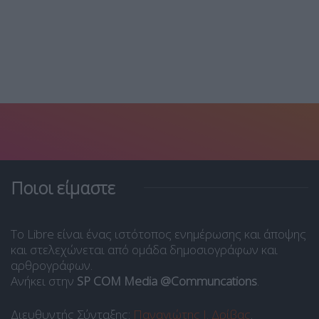
Ποιοι είμαστε
Το Libre είναι ένας ιστότοπος ενημέρωσης και άποψης
και στελεχώνεται από ομάδα δημοσιογράφων και
αρθρογράφων.
Ανήκει στην
SP COM Media @Communcations
.
Διευθυντής Σύνταξης:
Παναγιώτης Ι. Δρίβας
.