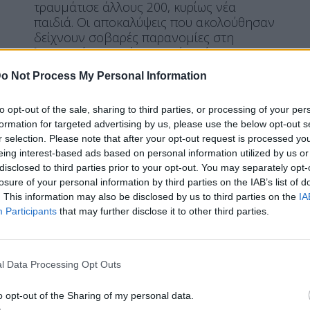
τραυμάτισε άλλους 200, κυρίως νέα
παιδιά. Οι αποκαλύψεις που ακολούθησαν
δείχνουν σοβαρές παρανομίες στη
λειτουργία του χώρου, ενώ υπόνοιες για
διαφθορά ενισχύουν την οργή της κοινής
o Not Process My Personal Information
γνώμης. Το […]
ΠΕΡΙΣΣΌΤΕΡΑ ...
to opt-out of the sale, sharing to third parties, or processing of your per
formation for targeted advertising by us, please use the below opt-out s
r selection. Please note that after your opt-out request is processed y
eing interest-based ads based on personal information utilized by us or
ΕΙΔΉΣΕΙΣ
ΚΌΣΜΟΣ
disclosed to third parties prior to your opt-out. You may separately opt-
Βόρεια Μακεδονία: Οργή για
losure of your personal information by third parties on the IAB’s list of
. This information may also be disclosed by us to third parties on the
IA
τους 59 νεκρούς–
Participants
that may further disclose it to other third parties.
Συγκεντρώσεις με συνθήματα
l Data Processing Opt Outs
o opt-out of the Sharing of my personal data.
Η Συντακτική ομάδα του Libre