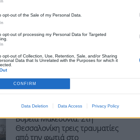
In
19 Μαρτίου, 2025
Η οργή και ο θρήνος στη Βόρεια
o opt-out of the Sale of my Personal Data.
Μακεδονία παραμένουν έντονα για τα 59
In
θύματα της φονικής πυρκαγιάς σε κλαμπ
στην πόλη Κότσανι. Χθες, Τρίτη
to opt-out of processing my Personal Data for Targeted
(18.03.2025), πραγματοποιήθηκαν
ing.
In
συγκεντρώσεις σε όλη τη χώρα, ως φόρος
τιμής στους θαμώνες που βρήκαν φρικτό
o opt-out of Collection, Use, Retention, Sale, and/or Sharing
θάνατο από τη φωτιά, η οποία ξέσπασε
ersonal Data that Is Unrelated with the Purposes for which it
lected.
μετά από ρίψη πυροτεχνημάτων. Το
Out
κάλεσμα για τις κινητοποιήσεις […]
CONFIRM
ΠΕΡΙΣΣΌΤΕΡΑ ...
Data Deletion
Data Access
Privacy Policy
ΕΙΔΉΣΕΙΣ
ΕΛΛΆΔΑ
Βόρεια Μακεδονία: Στη
Θεσσαλονίκη τρεις τραυματίες
από την φωτιά στο