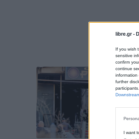
libre.gr -
D
If you wish 
sensitive in
confirm you
continue se
information 
further disc
participants
Downstream 
Persona
I want t